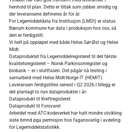
henhold til plan. Dette er tiltak som jobber smidig og
der leveransene defineres år for år.
For Legemiddeldata fra Institusjon (LMDI) er status
Bærum kommune har data i produksjon hos oss, så
den er ferdigstilt.
Vi helt på oppløpet med både Helse Sør-Øst og Helse
Midt.
Dataproduktet fra Legemiddelregisteret til det første
kvalitetsregisteret – Norsk Parkinsonregister og
biobank – er i sluttfasen. Det pågår nå testing i
samarbeid med Helse Midt-Norge IT (HEMIT).
Leveransen ferdigstilles senest i Q2 2026.I tillegg er
det planlagt to nye dataprodukter i år:
Dataprodukt til Kreftregisteret
Dataprodukt til Forsvaret
Arbeidet med ATC-kodeverket har hatt mindre utvikling
siste 6mnd pga permisjon hos fagansvarlig i avdeling
for Legemiddelstatistikk.