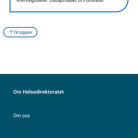
Kreftregisteret. Dataprodukt til Forsvaret
Til toppen
Om Helsedirektoratet
Om oss