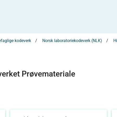
efaglige kodeverk
Norsk laboratoriekodeverk (NLK)
Hi
everket Prøvemateriale