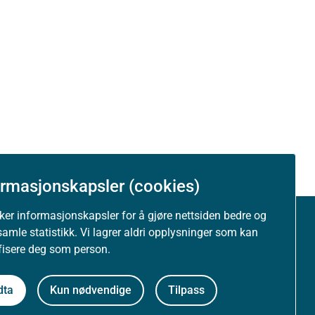
ormasjonskapsler (cookies)
uker informasjonskapsler for å gjøre nettsiden bedre og
samle statistikk. Vi lagrer aldri opplysninger som kan
Om nettstedet
ifisere deg som person.
Personvernerklæring
dta
Kun nødvendige
Tilpass
Tilgjengelighetserklæring (uustatus.no)