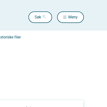
Søk
Meny
storiske filer