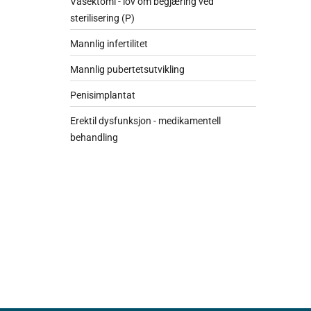
Vasektomi - lov om begjæring ved
sterilisering (P)
Mannlig infertilitet
Mannlig pubertetsutvikling
Penisimplantat
Erektil dysfunksjon - medikamentell
behandling