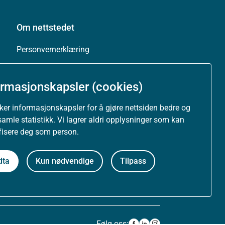
Om nettstedet
Personvernerklæring
Tilgjengelighetserklæring (uustatus.no)
ormasjonskapsler (cookies)
Besøksstatistikk og informasjonskapsler
uker informasjonskapsler for å gjøre nettsiden bedre og
samle statistikk. Vi lagrer aldri opplysninger som kan
Nyhetsvarsel og abonnement
ifisere deg som person.
Åpne data (API)
dta
Kun nødvendige
Tilpass
Følg oss: