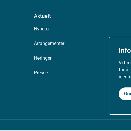
Aktuelt
Nyheter
Arrangementer
Inf
Høringer
Vi br
for å 
Presse
ident
Go