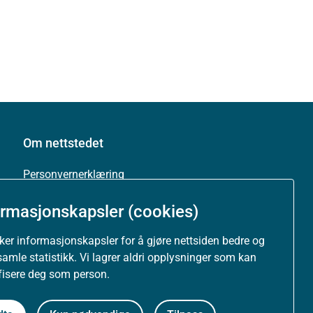
Om nettstedet
Personvernerklæring
ormasjonskapsler (cookies)
Tilgjengelighetserklæring (uustatus.no)
uker informasjonskapsler for å gjøre nettsiden bedre og
Besøksstatistikk og informasjonskapsler
samle statistikk. Vi lagrer aldri opplysninger som kan
ifisere deg som person.
Nyhetsvarsel og abonnement