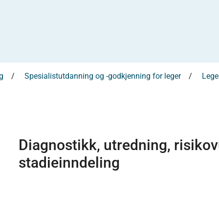
g
Spesialistutdanning og -godkjenning for leger
Leges
Diagnostikk, utredning, risiko
stadieinndeling