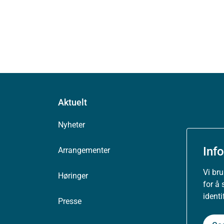
Aktuelt
Nyheter
Inf
Arrangementer
Vi br
Høringer
for å 
ident
Presse