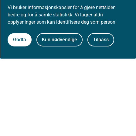
Presse
Vi bruker informasjonskapsler for å gjøre nettsiden
bedre og for å samle statistikk. Vi lagrer aldri
opplysninger som kan identifisere deg som person.
Om nettstedet
Godta
Kun nødvendige
Tilpass
Personvernerklæring
Tilgjengelighetserklæring (uustatus.no)
Besøksstatistikk og informasjonskapsler
Nyhetsvarsel og abonnement
Åpne data (API)