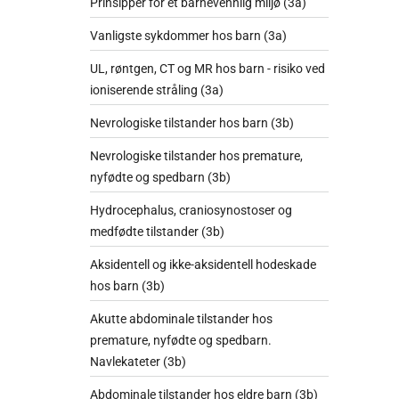
Prinsipper for et barnevennlig miljø (3a)
Vanligste sykdommer hos barn (3a)
UL, røntgen, CT og MR hos barn - risiko ved
ioniserende stråling (3a)
Nevrologiske tilstander hos barn (3b)
Nevrologiske tilstander hos premature,
nyfødte og spedbarn (3b)
Hydrocephalus, craniosynostoser og
medfødte tilstander (3b)
Aksidentell og ikke-aksidentell hodeskade
hos barn (3b)
Akutte abdominale tilstander hos
premature, nyfødte og spedbarn.
Navlekateter (3b)
Abdominale tilstander hos eldre barn (3b)