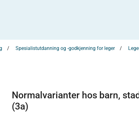
g
Spesialistutdanning og -godkjenning for leger
Leges
Normalvarianter hos barn, stad
(3a)