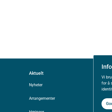
Inf
Aktuelt
Vi br
for å 
Nyheter
ident
Arrangementer
Go
Høringer