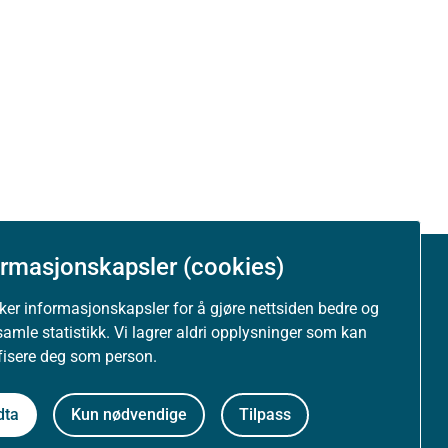
ormasjonskapsler (cookies)
Om nettstedet
uker informasjonskapsler for å gjøre nettsiden bedre og
samle statistikk. Vi lagrer aldri opplysninger som kan
Personvernerklæring
ifisere deg som person.
Tilgjengelighetserklæring (uustatus.no)
dta
Kun nødvendige
Tilpass
Besøksstatistikk og informasjonskapsler