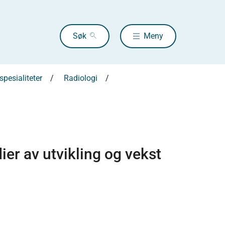
Søk
Meny
pesialiteter
Radiologi
ier av utvikling og vekst