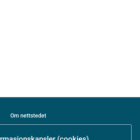
Om nettstedet
Personvernerklæring
ormasjonskapsler (cookies)