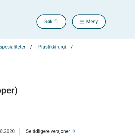
Søk
Meny
pesialiteter
Plastikkirurgi
pper)
08.2020
Se tidligere versjoner