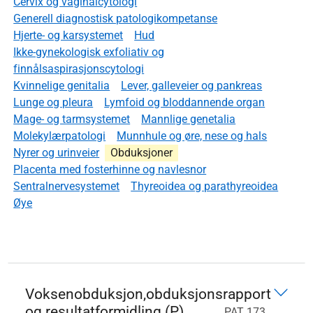
Cervix og vaginalcytologi
Generell diagnostisk patologikompetanse
Hjerte- og karsystemet
Hud
Ikke-gynekologisk exfoliativ og
finnålsaspirasjonscytologi
Kvinnelige genitalia
Lever, galleveier og pankreas
Lunge og pleura
Lymfoid og bloddannende organ
Mage- og tarmsystemet
Mannlige genetalia
Molekylærpatologi
Munnhule og øre, nese og hals
Nyrer og urinveier
Obduksjoner
Placenta med fosterhinne og navlesnor
Sentralnervesystemet
Thyreoidea og parathyreoidea
Øye
Voksenobduksjon,obduksjonsrapport
og resultatformidling (P)
PAT 173