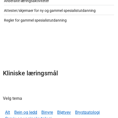
Anbefalte læringsaktiviteter
Attester/skjemaer for ny og gammel spesialistutdanning
Regler for gammel spesialistutdanning
Kliniske læringsmål
Velg tema
Alt
Bein og ledd
Binyre
Bløtvev
Brystpatologi