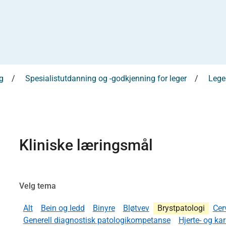
g
Spesialistutdanning og -godkjenning for leger
Leges
Kliniske læringsmål
Velg tema
Alt
Bein og ledd
Binyre
Bløtvev
Brystpatologi
Cer
Generell diagnostisk patologikompetanse
Hjerte- og ka