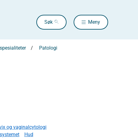
Søk
Meny
pesialiteter
Patologi
vix og vaginalcytologi
rsystemet
Hud