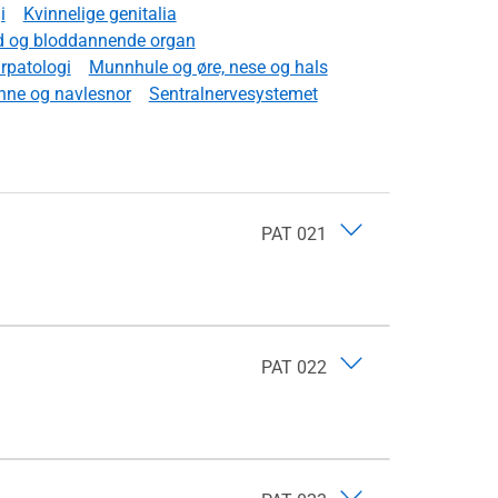
i
Kvinnelige genitalia
d og bloddannende organ
rpatologi
Munnhule og øre, nese og hals
nne og navlesnor
Sentralnervesystemet
PAT 021
PAT 022