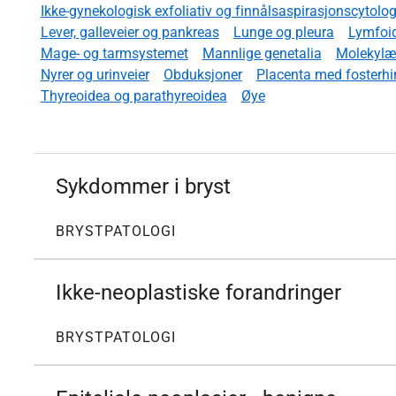
Ikke-gynekologisk exfoliativ og finnålsaspirasjonscytolog
Lever, galleveier og pankreas
Lunge og pleura
Lymfoi
Mage- og tarmsystemet
Mannlige genetalia
Molekylæ
Nyrer og urinveier
Obduksjoner
Placenta med fosterhi
Thyreoidea og parathyreoidea
Øye
Sykdommer i bryst
BRYSTPATOLOGI
Ikke-neoplastiske forandringer
BRYSTPATOLOGI