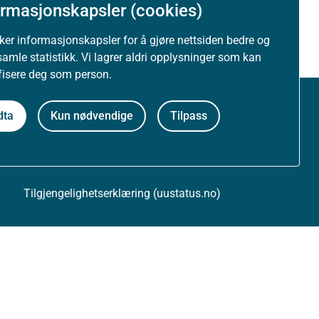
ormasjonskapsler (cookies)
uker informasjonskapsler for å gjøre nettsiden bedre og
samle statistikk. Vi lagrer aldri opplysninger som kan
ifisere deg som person.
dta
Kun nødvendige
Tilpass
Om nettstedet
Personvernerklæring
Tilgjengelighetserklæring (uustatus.no)
Besøksstatistikk og informasjonskapsler
Nyhetsvarsel og abonnement
Åpne data (API)