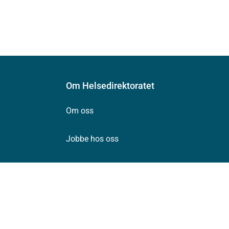
Om Helsedirektoratet
Om oss
Jobbe hos oss
Kontakt oss
Postadresse:
Helsedirektoratet
Postboks 220, Skøyen
0213 Oslo