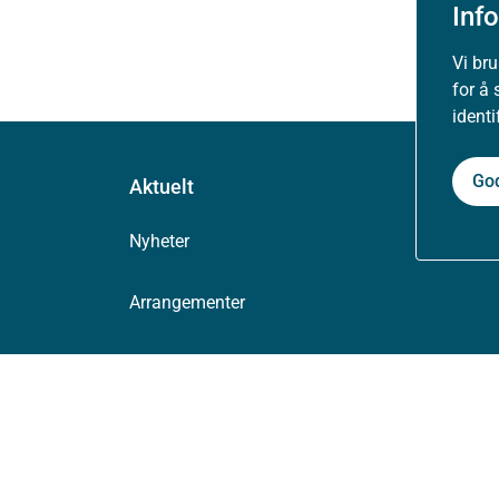
Inf
Vi br
for å 
ident
Go
Aktuelt
Nyheter
Arrangementer
Høringer
Presse