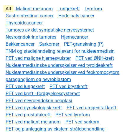
Alt
Malignt melanom
Lungekreft
Lymfom
Gastrointestinal cancer
Hode-hals-cancer
Thyreoideacancer
Tumores av det sympatiske nervesystemet
Nevroendokrine tumores
Hjernecancer
Bekkencancer
Sarkomer
PET-granskning (P)
TNM og stadieinndeling relevant for nukleærmedisin
PET ved maligne hjernesvulster
PET ved ØNH-kreft
Nukleærmedisinske undersøkelser ved tyroideakreft
Nukleærmedisinske undersøkelser ved feokromocytom,
paragangliom og nevroblastom
PET ved lungekreft
PET ved brystkreft
PET ved kreft i fordøyelsessystemet
PET ved nevroendokrin neoplasi
PET ved gynekologisk kreft
PET ved urogenital kreft
PET ved prostatakreft
PET ved lymfom
PET ved malignt melanom
PET ved sarkom
PET og planlegging av ekstern strålebehandling