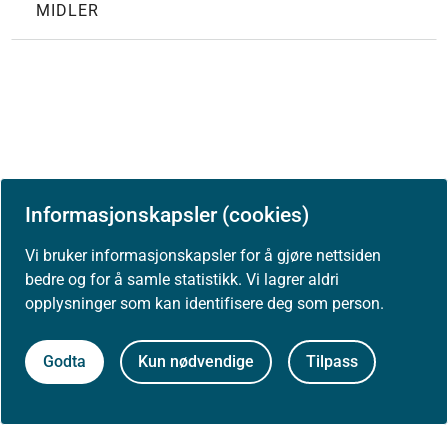
MIDLER
Informasjonskapsler (cookies)
Først publisert: 31.08.2020
Vi bruker informasjonskapsler for å gjøre nettsiden
bedre og for å samle statistikk. Vi lagrer aldri
Siste faglige endring: 17.04.2024
opplysninger som kan identifisere deg som person.
Godta
Kun nødvendige
Tilpass