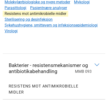
Molekylærbiologiske og nyere metoder
Mykologi
Parasittologi
Pasientnære analyser
Resistens mot antimikrobielle midler
Sterilisering og desinfeksjon
Sykehushygiene, smittevern og infeksjonsepidemiologi
Virologi
Bakterier - resistensmekanismer og
antibiotikabehandling
MMB 093
RESISTENS MOT ANTIMIKROBIELLE
MIDLER