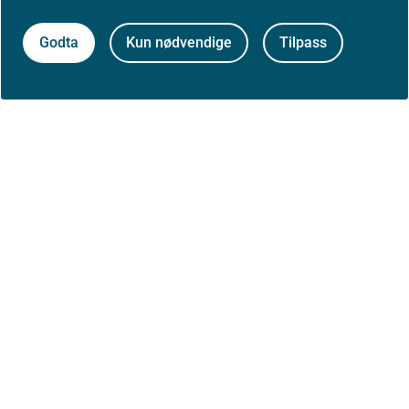
Godta
Kun nødvendige
Tilpass
Først publisert: 31.08.2020
Siste faglige endring: 17.04.2024