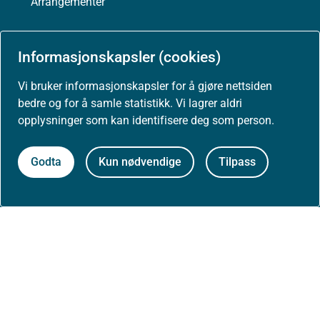
Arrangementer
Høringer
Informasjonskapsler (cookies)
Presse
Vi bruker informasjonskapsler for å gjøre nettsiden
bedre og for å samle statistikk. Vi lagrer aldri
opplysninger som kan identifisere deg som person.
Om nettstedet
Godta
Kun nødvendige
Tilpass
Personvernerklæring
Tilgjengelighetserklæring (uustatus.no)
Besøksstatistikk og informasjonskapsler
Nyhetsvarsel og abonnement