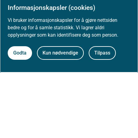
Informasjonskapsler (cookies)
Nyheter
Vi bruker informasjonskapsler for å gjøre nettsiden
bedre og for å samle statistikk. Vi lagrer aldri
Arrangementer
opplysninger som kan identifisere deg som person.
Høringer
Godta
Kun nødvendige
Tilpass
Presse
Om nettstedet
Personvernerklæring
Tilgjengelighetserklæring (uustatus.no)