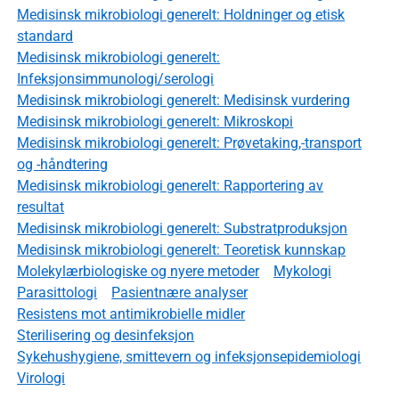
Medisinsk mikrobiologi generelt: Holdninger og etisk
standard
Medisinsk mikrobiologi generelt:
Infeksjonsimmunologi/serologi
Medisinsk mikrobiologi generelt: Medisinsk vurdering
Medisinsk mikrobiologi generelt: Mikroskopi
Medisinsk mikrobiologi generelt: Prøvetaking,-transport
og -håndtering
Medisinsk mikrobiologi generelt: Rapportering av
resultat
Medisinsk mikrobiologi generelt: Substratproduksjon
Medisinsk mikrobiologi generelt: Teoretisk kunnskap
Molekylærbiologiske og nyere metoder
Mykologi
Parasittologi
Pasientnære analyser
Resistens mot antimikrobielle midler
Sterilisering og desinfeksjon
Sykehushygiene, smittevern og infeksjonsepidemiologi
Virologi