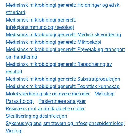
Medisinsk mikrobiologi generelt: Holdninger og etisk
standard
Medisinsk mikrobiologi generelt:
Infeksjonsimmunologi/serologi
Medisinsk mikrobiologi generelt: Medisinsk vurdering
Medisinsk mikrobiologi generelt: Mikroskopi
Medisinsk mikrobiologi generelt: Prøvetaking,-transport
og -håndtering
Medisinsk mikrobiologi generelt: Rapportering av
resultat
Medisinsk mikrobiologi generelt: Substratproduksjon
Medisinsk mikrobiologi generelt: Teoretisk kunnskap
Molekylærbiologiske og nyere metoder
Mykologi
Parasittologi
Pasientnære analyser
Resistens mot antimikrobielle midler
Sterilisering og desinfeksjon
Sykehushygiene, smittevern og infeksjonsepidemiologi
Virologi