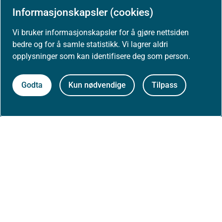
Informasjonskapsler (cookies)
Nyheter
Vi bruker informasjonskapsler for å gjøre nettsiden
bedre og for å samle statistikk. Vi lagrer aldri
Arrangementer
opplysninger som kan identifisere deg som person.
Høringer
Godta
Kun nødvendige
Tilpass
Presse
Om nettstedet
Personvernerklæring
Tilgjengelighetserklæring (uustatus.no)