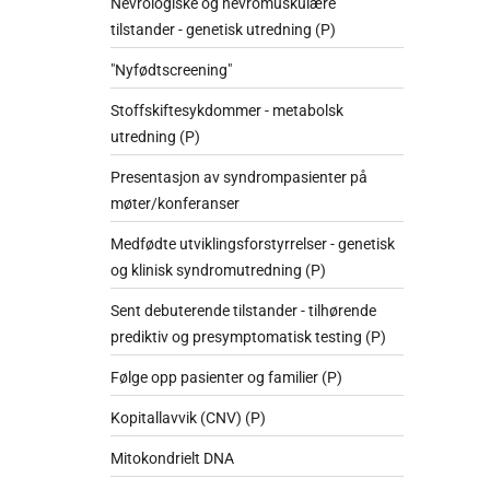
Nevrologiske og nevromuskulære
tilstander - genetisk utredning (P)
"Nyfødtscreening"
Stoffskiftesykdommer - metabolsk
utredning (P)
Presentasjon av syndrompasienter på
møter/konferanser
Medfødte utviklingsforstyrrelser - genetisk
og klinisk syndromutredning (P)
Sent debuterende tilstander - tilhørende
prediktiv og presymptomatisk testing (P)
Følge opp pasienter og familier (P)
Kopitallavvik (CNV) (P)
Mitokondrielt DNA