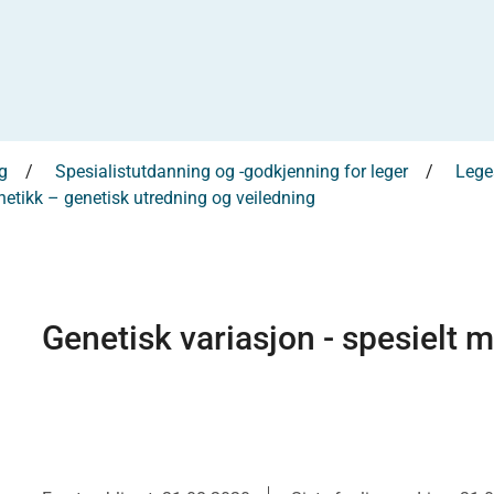
g
Spesialistutdanning og -godkjenning for leger
Leges
netikk – genetisk utredning og veiledning
Genetisk variasjon - spesielt