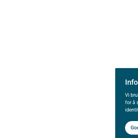
Inf
Vi br
for å 
ident
Go