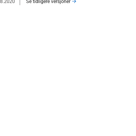
08.2020
Se tidligere versjoner