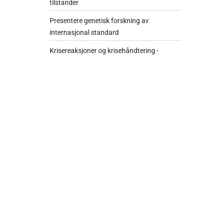
tilstander
Presentere genetisk forskning av
internasjonal standard
Krisereaksjoner og krisehåndtering -
genetisk veiledning
Etiske problemstillinger
Genetisk veiledning - kommunikasjon
Molekylærgenetiske og cytogenetiske
laboratorieundersøkelser i pasientsaker (P)
Tentative diagnoser - videre
utredningsstrategi
Klinisk dysmorfologiundersøkelse
Personlig anamnese og familie anamnese
Genetiske tilstander - behandling og terapi