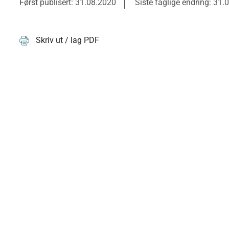
Først publisert: 31.08.2020
Siste faglige endring: 31.
Skriv ut / lag PDF