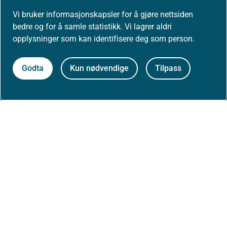
Jobbe hos oss
Vi bruker informasjonskapsler for å gjøre nettsiden
bedre og for å samle statistikk. Vi lagrer aldri
Kontakt oss
opplysninger som kan identifisere deg som person.
Postadresse:
Godta
Kun nødvendige
Tilpass
Helsedirektoratet
Postboks 220, Skøyen
0213 Oslo
Aktuelt
Nyheter
Arrangementer