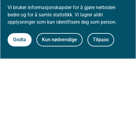
Presse
Vi bruker informasjonskapsler for å gjøre nettsiden
bedre og for å samle statistikk. Vi lagrer aldri
opplysninger som kan identifisere deg som person.
Om nettstedet
Godta
Kun nødvendige
Tilpass
Personvernerklæring
Tilgjengelighetserklæring (uustatus.no)
Besøksstatistikk og informasjonskapsler
Nyhetsvarsel og abonnement
Åpne data (API)