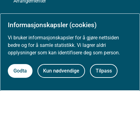
Arrangementer
Høringer
Informasjonskapsler (cookies)
Presse
Vi bruker informasjonskapsler for å gjøre nettsiden
bedre og for å samle statistikk. Vi lagrer aldri
opplysninger som kan identifisere deg som person.
Om nettstedet
Godta
Kun nødvendige
Tilpass
Personvernerklæring
Tilgjengelighetserklæring (uustatus.no)
Besøksstatistikk og informasjonskapsler
Nyhetsvarsel og abonnement