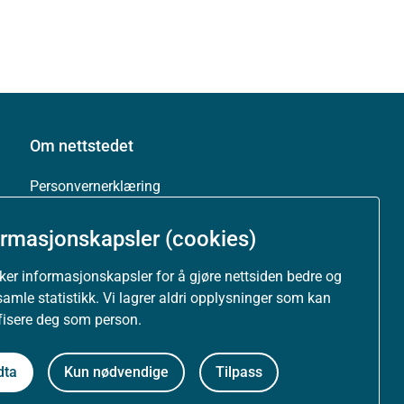
Om nettstedet
Personvernerklæring
Tilgjengelighetserklæring (uustatus.no)
ormasjonskapsler (cookies)
uker informasjonskapsler for å gjøre nettsiden bedre og
Besøksstatistikk og informasjonskapsler
samle statistikk. Vi lagrer aldri opplysninger som kan
ifisere deg som person.
Nyhetsvarsel og abonnement
Åpne data (API)
dta
Kun nødvendige
Tilpass