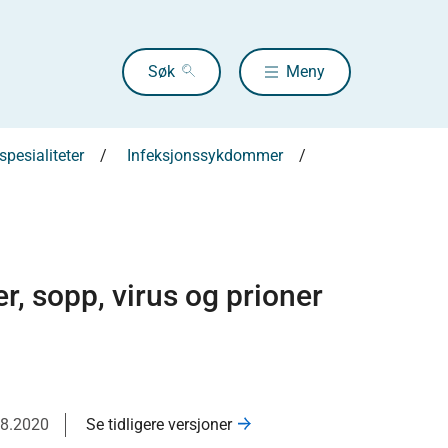
Søk
Meny
pesialiteter
Infeksjonssykdommer
, sopp, virus og prioner
08.2020
Se tidligere versjoner