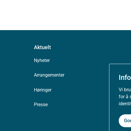
Aktuelt
Nyheter
Arrangementer
Inf
Vi br
Høringer
for å 
ident
Presse
Go