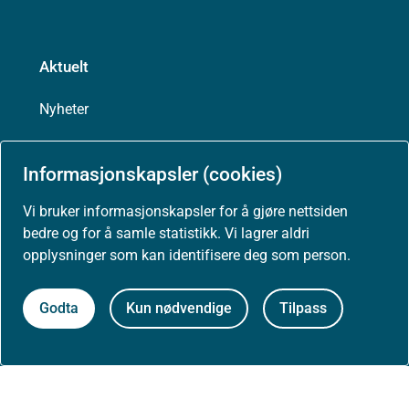
Aktuelt
Nyheter
Arrangementer
Informasjonskapsler (cookies)
Høringer
Vi bruker informasjonskapsler for å gjøre nettsiden
bedre og for å samle statistikk. Vi lagrer aldri
Presse
opplysninger som kan identifisere deg som person.
Godta
Kun nødvendige
Tilpass
Om nettstedet
Personvernerklæring