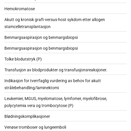
Hemokromatose
Akutt og kronisk graft-versus-host sykdom etter allogen
stamcelletransplantasjon
Benmargsaspirasjon og benmargsbiopsi
Benmargsaspirasjon og benmargsbiopsi
Tolke blodutstryk (P)
Transfusjon av blodprodukter og transfusjonsreaksjoner.
Indikasjon for tverrfaglig vurdering av behov for akutt
strålebehandling/laminektomi
Leukemier, MGUS, myelomatose, lymfomer, myelofibrose,
polycytemia vera og trombocytose (P)
Blødningskomplikasjoner
Venøse tromboser og lungeemboli