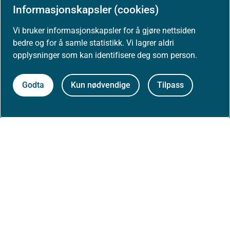
Informasjonskapsler (cookies)
Nyheter
Vi bruker informasjonskapsler for å gjøre nettsiden
Arrangementer
bedre og for å samle statistikk. Vi lagrer aldri
opplysninger som kan identifisere deg som person.
Høringer
Godta
Kun nødvendige
Tilpass
Presse
Om nettstedet
Personvernerklæring
Tilgjengelighetserklæring (uustatus.no)