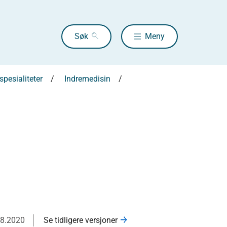
Søk
Meny
pesialiteter
Indremedisin
08.2020
Se tidligere versjoner