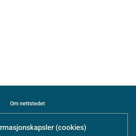
Om nettstedet
Personvernerklæring
ormasjonskapsler (cookies)
Tilgjengelighetserklæring (uustatus.no)