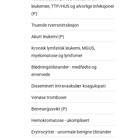
leukemier, TTP/HUS og alvorlige infeksjoner
(P)
Truende tverrsnittslesjon
Akutt leukemi (P)
Kronisk lymfatisk leukemi, MGUS,
myelomatose og lymfomer
Blødningstilstander - medfødte og
ervervede
Disseminert intravaskulær koagulopati
Venøse tromboser
Benmargssvikt (P)
Hemokromatose - ukomplisert
Erytrocytter - unormale benigne tilstander