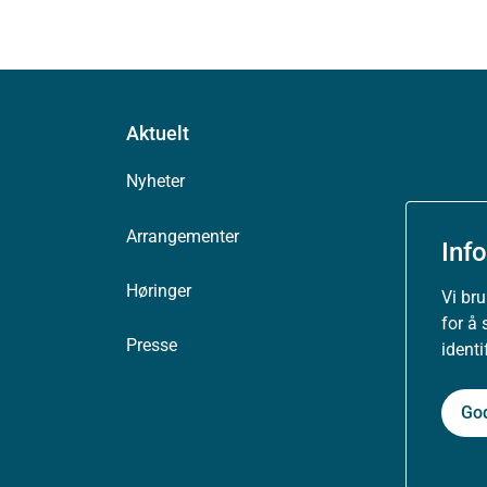
Aktuelt
Nyheter
Arrangementer
Inf
Høringer
Vi br
for å 
Presse
ident
Go