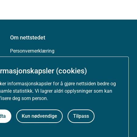
Om nettstedet
Personvernerklæring
Tilgjengelighetserklæring (uustatus.no)
ormasjonskapsler (cookies)
Besøksstatistikk og informasjonskapsler
uker informasjonskapsler for å gjøre nettsiden bedre og
samle statistikk. Vi lagrer aldri opplysninger som kan
Nyhetsvarsel og abonnement
ifisere deg som person.
Åpne data (API)
dta
Kun nødvendige
Tilpass