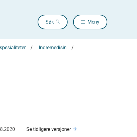
Søk
Meny
pesialiteter
Indremedisin
08.2020
Se tidligere versjoner