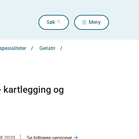
Søk
Meny
pesialiteter
Geriatri
 kartlegging og
08.2020
Se tidligere versjoner