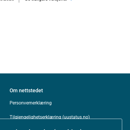
Om nettstedet
Personvernerklæring
Tilgjengelighetserklæring (uustatus.no)