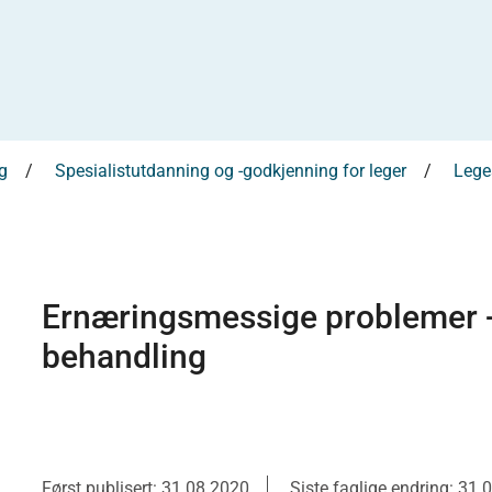
g
Spesialistutdanning og -godkjenning for leger
Leges
Ernæringsmessige problemer -
behandling
Først publisert: 31.08.2020
Siste faglige endring: 31.