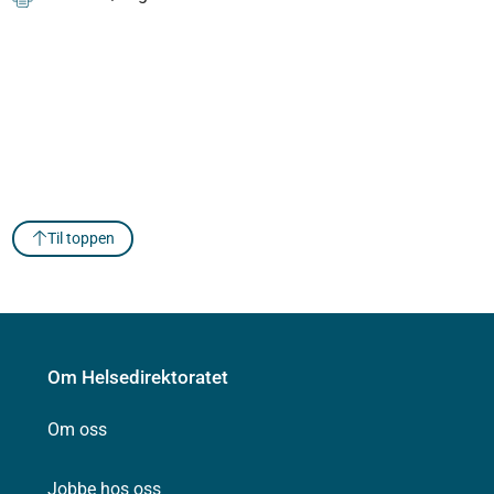
Til toppen
Om Helsedirektoratet
Om oss
Jobbe hos oss