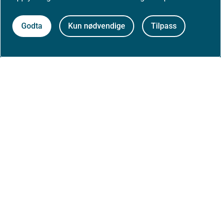
Presse
Godta
Kun nødvendige
Tilpass
Om nettstedet
Personvernerklæring
Tilgjengelighetserklæring (uustatus.no)
Besøksstatistikk og informasjonskapsler
Nyhetsvarsel og abonnement
Åpne data (API)