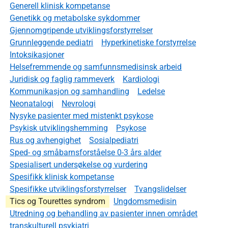
Generell klinisk kompetanse
Genetikk og metabolske sykdommer
Gjennomgripende utviklingsforstyrrelser
Grunnleggende pediatri
Hyperkinetiske forstyrrelse
Intoksikasjoner
Helsefremmende og samfunnsmedisinsk arbeid
Juridisk og faglig rammeverk
Kardiologi
Kommunikasjon og samhandling
Ledelse
Neonatalogi
Nevrologi
Nysyke pasienter med mistenkt psykose
Psykisk utviklingshemming
Psykose
Rus og avhengighet
Sosialpediatri
Sped- og småbarnsforståelse 0-3 års alder
Spesialisert undersøkelse og vurdering
Spesifikk klinisk kompetanse
Spesifikke utviklingsforstyrrelser
Tvangslidelser
Tics og Tourettes syndrom
Ungdomsmedisin
Utredning og behandling av pasienter innen området
transkulturell psykiatri