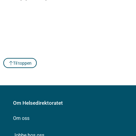
Til toppen
Om Helsedirektoratet
Om oss
Jobbe hos oss