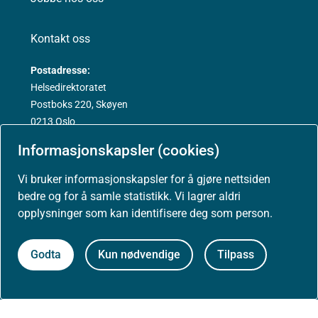
Kontakt oss
Postadresse:
Helsedirektoratet
Postboks 220, Skøyen
0213 Oslo
Informasjonskapsler (cookies)
Vi bruker informasjonskapsler for å gjøre nettsiden
bedre og for å samle statistikk. Vi lagrer aldri
Aktuelt
opplysninger som kan identifisere deg som person.
Nyheter
Godta
Kun nødvendige
Tilpass
Arrangementer
Høringer