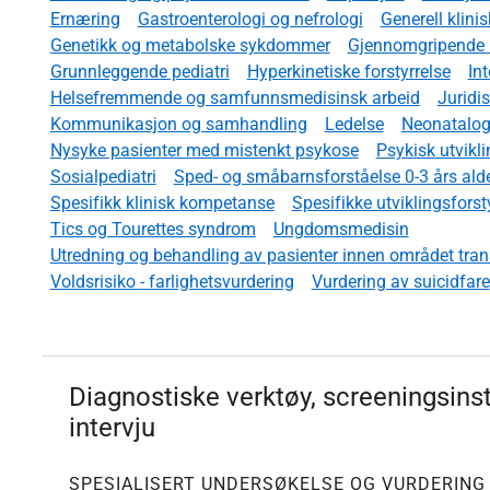
Ernæring
Gastroenterologi og nefrologi
Generell klin
Genetikk og metabolske sykdommer
Gjennomgripende ut
Grunnleggende pediatri
Hyperkinetiske forstyrrelse
In
Helsefremmende og samfunnsmedisinsk arbeid
Juridi
Kommunikasjon og samhandling
Ledelse
Neonatalog
Nysyke pasienter med mistenkt psykose
Psykisk utvik
Sosialpediatri
Sped- og småbarnsforståelse 0-3 års ald
Spesifikk klinisk kompetanse
Spesifikke utviklingsforst
Tics og Tourettes syndrom
Ungdomsmedisin
Utredning og behandling av pasienter innen området transk
Voldsrisiko - farlighetsvurdering
Vurdering av suicidfare
Diagnostiske verktøy, screeningsins
intervju
SPESIALISERT UNDERSØKELSE OG VURDERING