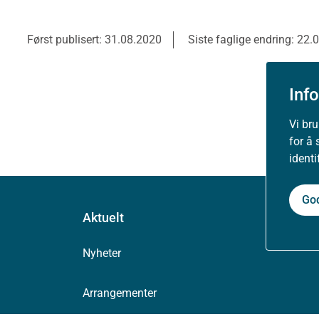
Først publisert: 31.08.2020
Siste faglige endring: 22.
Inf
Vi br
for å 
ident
Go
Aktuelt
Nyheter
Arrangementer