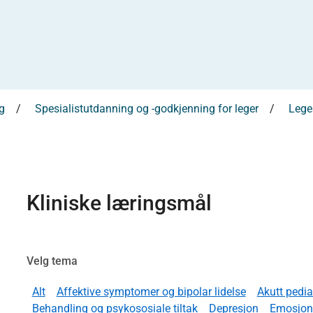
g
Spesialistutdanning og -godkjenning for leger
Leges
Kliniske læringsmål
Velg tema
Alt
Affektive symptomer og bipolar lidelse
Akutt pedia
Behandling og psykososiale tiltak
Depresjon
Emosjone