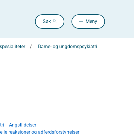
Søk
Meny
pesialiteter
Barne- og ungdomspsykiatri
tri
Angstlidelser
lle reaksjoner og adferdsforstyrrelser