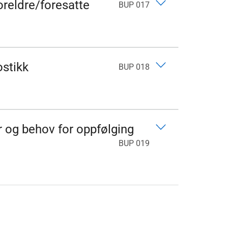
reldre/foresatte
BUP 017
ostikk
BUP 018
r og behov for oppfølging
BUP 019