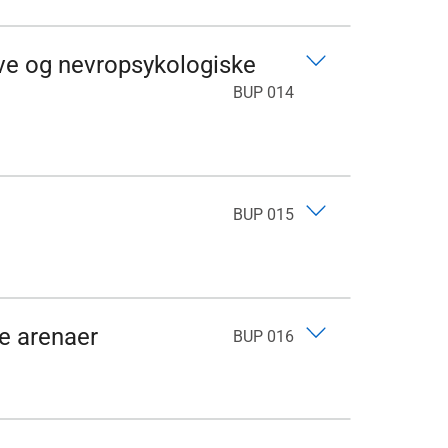
ive og nevropsykologiske
BUP 014
BUP 015
e arenaer
BUP 016