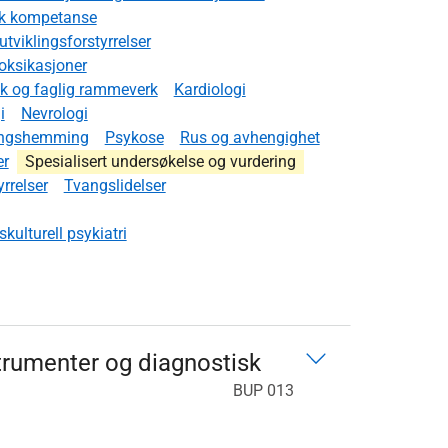
isk kompetanse
viklingsforstyrrelser
toksikasjoner
sk og faglig rammeverk
Kardiologi
i
Nevrologi
lingshemming
Psykose
Rus og avhengighet
er
Spesialisert undersøkelse og vurdering
yrrelser
Tvangslidelser
ulturell psykiatri
trumenter og diagnostisk
BUP 013