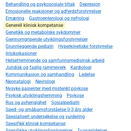
Behandling og psykososiale tiltak
Depresjon
Emosjonelle reaksjoner og adferdsforstyrrelser
Ernæring
Gastroenterologi og nefrologi
Generell klinisk kompetanse
Genetikk og metabolske sykdommer
Gjennomgripende utviklingsforstyrrelser
Grunnleggende pediatri
Hyperkinetiske forstyrrelse
Intoksikasjoner
Helsefremmende og samfunnsmedisinsk arbeid
Juridisk og faglig rammeverk
Kardiologi
Kommunikasjon og samhandling
Ledelse
Neonatalogi
Nevrologi
Nysyke pasienter med mistenkt psykose
Psykisk utviklingshemming
Psykose
Rus og avhengighet
Sosialpediatri
Sped- og småbarnsforståelse 0-3 års alder
Spesialisert undersøkelse og vurdering
Spesifikk klinisk kompetanse
Spesifikke utviklingsforstyrrelser
Tvangslidelser