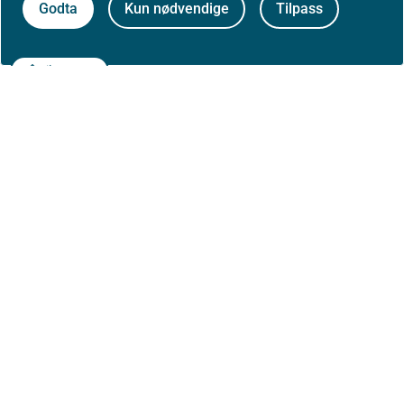
Godta
Kun nødvendige
Tilpass
Til toppen
Om Helsedirektoratet
Om oss
Jobbe hos oss
Kontakt oss
Postadresse:
Helsedirektoratet