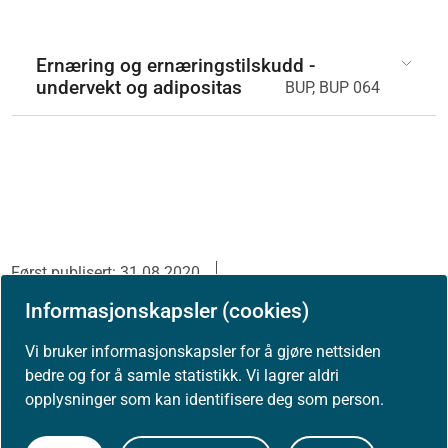
Ernæring og ernæringstilskudd -
undervekt og adipositas
BUP, BUP 064
Først publisert: 31.08.2020
Siste faglige endring: 31.08.2020
Informasjonskapsler (cookies)
Vi bruker informasjonskapsler for å gjøre nettsiden
bedre og for å samle statistikk. Vi lagrer aldri
opplysninger som kan identifisere deg som person.