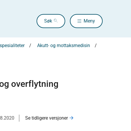
Søk
Meny
pesialiteter
Akutt- og mottaksmedisin
og overflytning
08.2020
Se tidligere versjoner