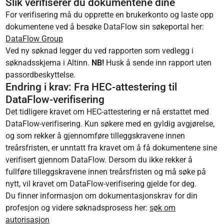
Slik verifiserer du dokumentene dine
For verifisering må du opprette en brukerkonto og laste opp
dokumentene ved å besøke DataFlow sin søkeportal her:
DataFlow Group
Ved ny søknad legger du ved rapporten som vedlegg i
søknadsskjema i Altinn.
NB!
Husk å sende inn rapport uten
passordbeskyttelse.
Endring i krav: Fra HEC-attestering til
DataFlow-verifisering
Det tidligere kravet om HEC-attestering er nå erstattet med
DataFlow-verifisering. Kun søkere med en gyldig avgjørelse,
og som rekker å gjennomføre tilleggskravene innen
treårsfristen, er unntatt fra kravet om å få dokumentene sine
verifisert gjennom DataFlow. Dersom du ikke rekker å
fullføre tilleggskravene innen treårsfristen og må søke på
nytt, vil kravet om DataFlow-verifisering gjelde for deg.
Du finner informasjon om dokumentasjonskrav for din
profesjon og videre søknadsprosess her:
søk om
autorisasjon