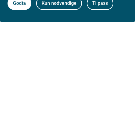
Godta
Kun nødvendige
Tilpass
Om Helsedirektoratet
Om oss
Jobbe hos oss
Kontakt oss
Postadresse:
Helsedirektoratet
Postboks 220, Skøyen