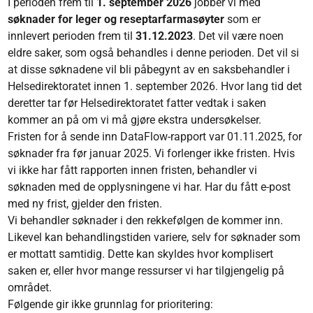
I perioden frem til
1. september 2026
jobber vi med
søknader for leger og reseptarfarmasøyter
som er
innlevert
perioden
frem til
31.12.2023
. Det vil være noen
eldre saker, som også behandles i denne perioden. Det vil si
at disse søknadene vil bli påbegynt av en saksbehandler i
Helsedirektoratet innen 1. september 2026. Hvor lang tid det
deretter tar før Helsedirektoratet fatter vedtak i saken
kommer an på om vi må gjøre ekstra undersøkelser.
Fristen for å sende inn DataFlow-rapport var 01.11.2025, for
søknader fra før januar 2025. Vi forlenger ikke fristen. Hvis
vi ikke har fått rapporten innen fristen, behandler vi
søknaden med de opplysningene vi har. Har du fått e-post
med ny frist, gjelder den fristen.
Vi behandler søknader i den rekkefølgen de kommer inn.
Likevel kan behandlingstiden variere, selv for søknader som
er mottatt samtidig. Dette kan skyldes hvor komplisert
saken er, eller hvor mange ressurser vi har tilgjengelig på
området.
Følgende gir ikke grunnlag for prioritering: