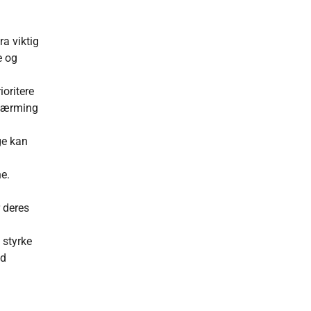
ra viktig
e og
å
ioritere
ilnærming
ge kan
ne.
 deres
 styrke
od