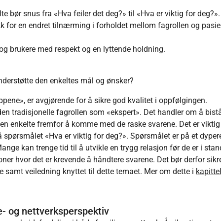
 bør snus fra «Hva feiler det deg?» til «Hva er viktig for deg?».
k for en endret tilnærming i forholdet mellom fagrollen og pasie
og brukere med respekt og en lyttende holdning.
understøtte den enkeltes mål og ønsker?
ene», er avgjørende for å sikre god kvalitet i oppfølgingen.
en tradisjonelle fagrollen som «ekspert». Det handler om å bist
den enkelte fremfor å komme med de raske svarene. Det er viktig
å spørsmålet «Hva er viktig for deg?». Spørsmålet er på et dyper
nge kan trenge tid til å utvikle en trygg relasjon før de er i stand
ner hvor det er krevende å håndtere svarene. Det bør derfor sik
amt veiledning knyttet til dette temaet. Mer om dette i
kapitte
ie- og nettverksperspektiv