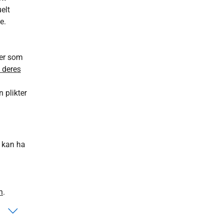
elt
e.
ser som
 deres
 plikter
n kan ha
n
.