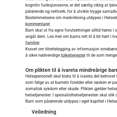
kognitiv funksjonsevne, er det særlig viktig at tj
pårørende og nettverk, for å utvikle trygge samar
Bestemmelsene om medvirkning utdypes i Helsedi
kommentarer
.
Barn skal ut fra egne forutsetninger alltid høres i
angår dem. Les mer om barns rett til å bli hørt i tv
familier
.
Kravet om tilrettelegging av informasjon innebære
å sikre nødvendige
tolketjenester
til de som trenge
Om plikten til å ivareta mindreårige b
Helsepersonell skal bidra til å ivareta det behov
som følge av at barnets forelder eller søsken er 
somatisk sykdom eller skade. Plikten gjelder hels
helsetjenester. I spesialisthelsetjenesten skal sli
Barn som pårørende utdypes i eget kapittel i Hels
Veiledning