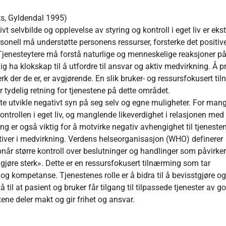
ts, Gyldendal 1995)
t selvbilde og opplevelse av styring og kontroll i eget liv er ekst
onell må understøtte personens ressurser, forsterke det positiv
Tjenesteytere må forstå naturlige og menneskelige reaksjoner p
g ha klokskap til å utfordre til ansvar og aktiv medvirkning. Å pr
erk der de er, er avgjørende. En slik bruker- og ressursfokusert t
r tydelig retning for tjenestene på dette området.
e utvikle negativt syn på seg selv og egne muligheter. For man
ontrollen i eget liv, og manglende likeverdighet i relasjonen med
g er også viktig for å motvirke negativ avhengighet til tjeneste
iver i medvirkning. Verdens helseorganisasjon (WHO) definerer
r større kontroll over beslutninger og handlinger som påvirker
 gjøre sterk». Dette er en ressursfokusert tilnærming som tar
og kompetanse. Tjenestenes rolle er å bidra til å bevisstgjøre og
å til at pasient og bruker får tilgang til tilpassede tjenester av g
ene deler makt og gir frihet og ansvar.