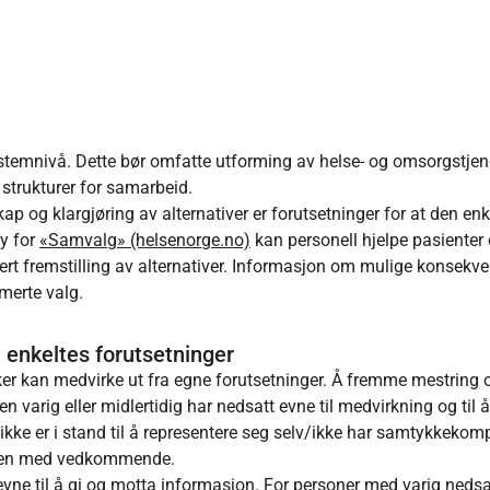
 systemnivå. Dette bør omfatte utforming av helse- og omsorgstje
 strukturer for samarbeid.
og klargjøring av alternativer er forutsetninger for at den enk
øy for
«Samvalg» (helsenorge.no)
kan personell hjelpe pasienter
ert fremstilling av alternativer. Informasjon om mulige konsekv
rmerte valg.
 enkeltes forutsetninger
uker kan medvirke ut fra egne forutsetninger. Å fremme mestring 
n varig eller midlertidig har nedsatt evne til medvirkning og til å
er ikke er i stand til å representere seg selv/ikke har samtykkekom
mmen med vedkommende.
vne til å gi og motta informasjon. For personer med varig nedsa