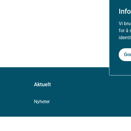
Inf
Vi br
for å 
ident
Go
Aktuelt
Nyheter
Arrangementer