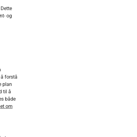
 Dette
nt- og
å
 å forstå
e plan
 til å
res både
let om