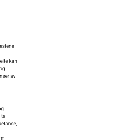
nestene
elte kan
 og
enser av
og
 ta
petanse,
tt