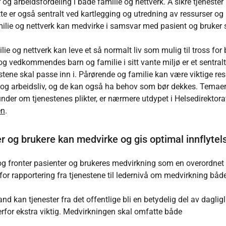
og arbeidsfordeling i både familie og nettverk. Å sikre tjenester i
ette er også sentralt ved kartlegging og utredning av ressurser og
amilie og nettverk kan medvirke i samsvar med pasient og bruker s
ie og nettverk kan leve et så normalt liv som mulig til tross for
 og vedkommendes barn og familie i sitt vante miljø er et sentralt
tene skal passe inn i. Pårørende og familie kan være viktige res
e og arbeidsliv, og de kan også ha behov som bør dekkes. Temaer
der om tjenestenes plikter, er nærmere utdypet i Helsedirektora
en
.
er og brukere kan medvirke og gis optimal innflytel
 og fronter pasienter og brukeres medvirkning som en overordnet 
er for rapportering fra tjenestene til ledernivå om medvirkning båd
 kan tjenester fra det offentlige bli en betydelig del av dagligli
 derfor ekstra viktig. Medvirkningen skal omfatte både