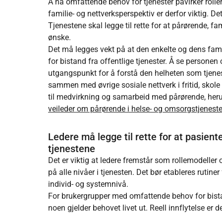
Å ha omfattende behov for tjenester påvirker roller 
familie- og nettverksperspektiv er derfor viktig. D
Tjenestene skal legge til rette for at pårørende, f
ønske.
Det må legges vekt på at den enkelte og dens famil
for bistand fra offentlige tjenester. Å se personen
utgangspunkt for å forstå den helheten som tjenes
sammen med øvrige sosiale nettverk i fritid, skol
til medvirkning og samarbeid med pårørende, herun
veileder om pårørende i helse- og omsorgstjenest
Ledere må legge til rette for at pasient
tjenestene
Det er viktig at ledere fremstår som rollemodeller
på alle nivåer i tjenesten. Det bør etableres rutin
individ- og systemnivå.
For brukergrupper med omfattende behov for bistand
noen gjelder behovet livet ut. Reell innflytelse er