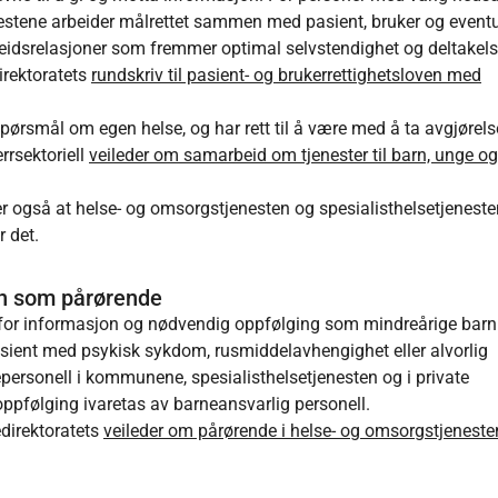
enestene arbeider målrettet sammen med pasient, bruker og eventu
beidsrelasjoner som fremmer optimal selvstendighet og deltakels
rektoratets
rundskriv til pasient- og brukerrettighetsloven med
 spørsmål om egen helse, og har rett til å være med å ta avgjørel
errsektoriell
veileder om samarbeid om tjenester til barn, unge og
r også at helse- og omsorgstjenesten og spesialisthelsetjenesten
r det.
arn som pårørende
et for informasjon og nødvendig oppfølging som mindreårige bar
pasient med psykisk sykdom, rusmiddelavhengighet eller alvorlig
epersonell i kommunene, spesialisthelsetjenesten og i private
k oppfølging ivaretas av barneansvarlig personell.
edirektoratets
veileder om pårørende i helse- og omsorgstjeneste