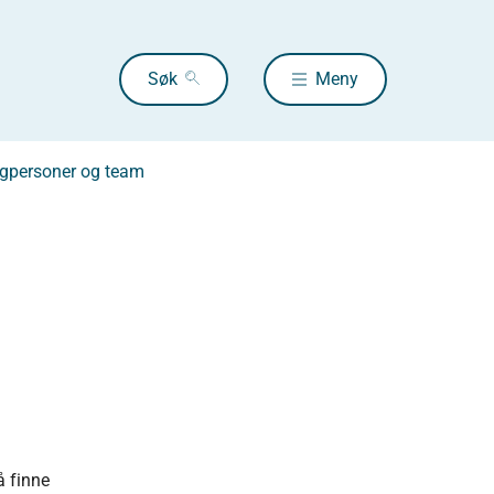
Søk
Meny
fagpersoner og team
å finne