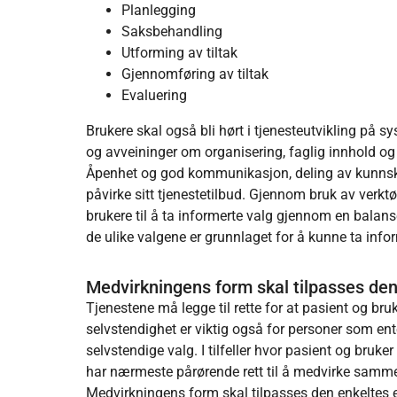
Planlegging
Saksbehandling
Utforming av tiltak
Gjennomføring av tiltak
Evaluering
Brukere skal også bli hørt i tjenesteutvikling på
og avveininger om organisering, faglig innhold og
Åpenhet og god kommunikasjon, deling av kunnskap 
påvirke sitt tjenestetilbud. Gjennom bruk av verkt
brukere til å ta informerte valg gjennom en balans
de ulike valgene er grunnlaget for å kunne ta info
Medvirkningens form skal tilpasses den
Tjenestene må legge til rette for at pasient og br
selvstendighet er viktig også for personer som ente
selvstendige valg. I tilfeller hvor pasient og bruk
har nærmeste pårørende rett til å medvirke sa
Medvirkningens form skal tilpasses den enkeltes e