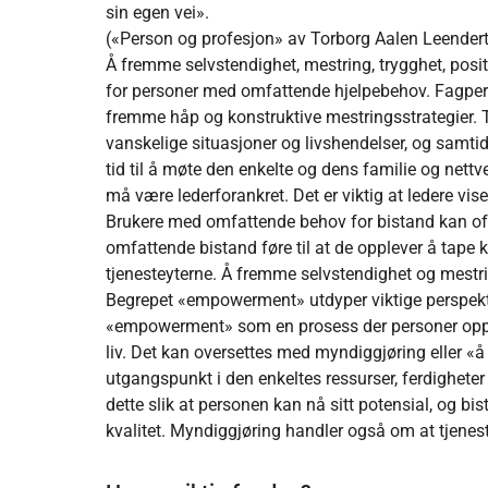
sin egen vei».
(«Person og profesjon» av Torborg Aalen Leender
Å fremme selvstendighet, mestring, trygghet, positiv
for personer med omfattende hjelpebehov. Fagpers
fremme håp og konstruktive mestringsstrategier. 
vanskelige situasjoner og livshendelser, og samtidi
tid til å møte den enkelte og dens familie og nettv
må være lederforankret. Det er viktig at ledere vise
Brukere med omfattende behov for bistand kan oft
omfattende bistand føre til at de opplever å tape k
tjenesteyterne. Å fremme selvstendighet og mestrin
Begrepet «empowerment» utdyper viktige perspekt
«empowerment» som en prosess der personer oppnå
liv. Det kan oversettes med myndiggjøring eller «å
utgangspunkt i den enkeltes ressurser, ferdigheter 
dette slik at personen kan nå sitt potensial, og bist
kvalitet. Myndiggjøring handler også om at tjenest