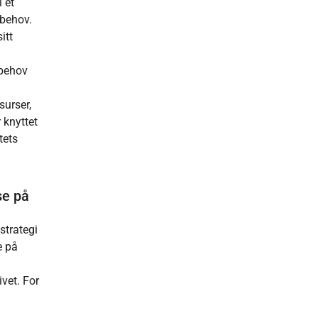
 et
 behov.
itt
 behov
surser,
 knyttet
tets
se på
strategi
e på
vet. For