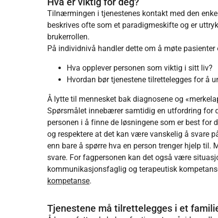
Hva er viktig for deg?
Tilnærmingen i tjenestenes kontakt med den enkelte
beskrives ofte som et paradigmeskifte og er uttryk
brukerrollen.
På individnivå handler dette om å møte pasienter 
Hva opplever personen som viktig i sitt liv?
Hvordan bør tjenestene tilrettelegges for å 
Å lytte til mennesket bak diagnosene og «merkelapp
Spørsmålet innebærer samtidig en utfordring for d
personen i å finne de løsningene som er best for 
og respektere at det kan være vanskelig å svare p
enn bare å spørre hva en person trenger hjelp til. Ma
svare. For fagpersonen kan det også være situasjo
kommunikasjonsfaglig og terapeutisk kompetanse s
kompetanse
.
Tjenestene må tilrettelegges i et famil