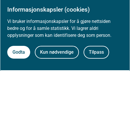
Informasjonskapsler (cookies)
Høringer
Vi bruker informasjonskapsler for å gjøre nettsiden
bedre og for å samle statistikk. Vi lagrer aldri
opplysninger som kan identifisere deg som person.
Presse
Godta
Kun nødvendige
Tilpass
Om nettstedet
Personvernerklæring
Tilgjengelighetserklæring (uustatus.no)