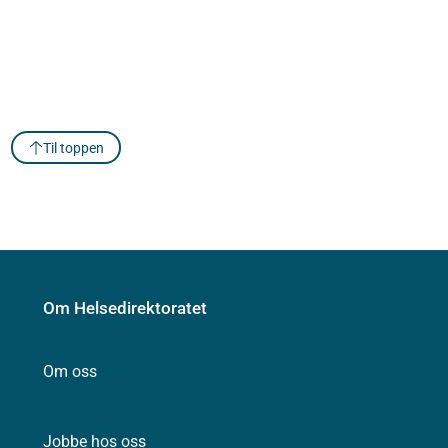
Til toppen
Om Helsedirektoratet
Om oss
Jobbe hos oss