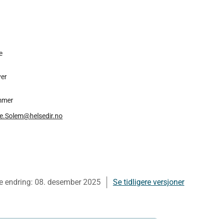
e
ver
mmer
.Solem@helsedir.no
e endring:
08. desember 2025
Se tidligere versjoner