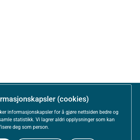
ormasjonskapsler (cookies)
Om nettstedet
uker informasjonskapsler for å gjøre nettsiden bedre og
samle statistikk. Vi lagrer aldri opplysninger som kan
Personvernerklæring
ifisere deg som person.