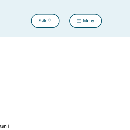
Søk
Meny
sen i