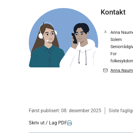
Kontakt
Anna Naum
Solem
Seniorrådgi
For
folkesykdo
Anna.Naume
Først publisert:
08. desember 2025
Siste faglig
Skriv ut / Lag PDF