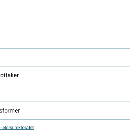
mottaker
nsformer
 Helsedirektoratet