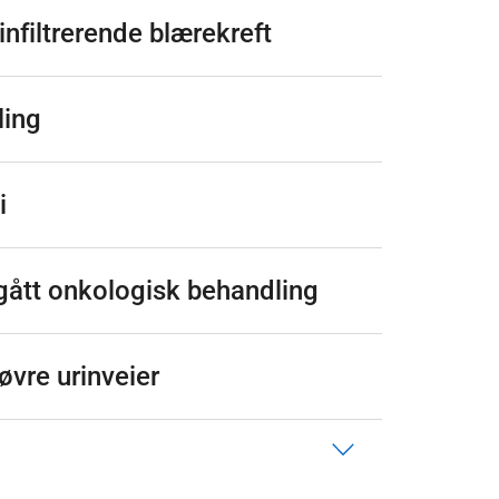
nfiltrerende blærekreft
ling
i
gått onkologisk behandling
 øvre urinveier