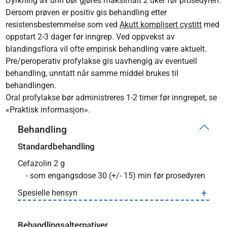
Dyrkning av urin bør gjøres maksimalt 2 uker før prosedyren.
Dersom prøven er positiv gis behandling etter
resistensbestemmelse som ved
Akutt komplisert cystitt
med
oppstart 2-3 dager før inngrep. Ved oppvekst av
blandingsflora vil ofte empirisk behandling være aktuelt.
Pre/peroperativ profylakse gis uavhengig av eventuell
behandling, unntatt når samme middel brukes til
behandlingen.
Oral profylakse bør administreres 1-2 timer før inngrepet, se
«Praktisk informasjon».
Behandling
Standardbehandling
Cefazolin 2 g
- som engangsdose 30 (+/- 15) min før prosedyren
Spesielle hensyn
Behandlingsalternativer