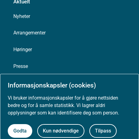
Aktuelt
Nyheter
Arrangementer
Høringer
Presse
Informasjonskapsler (cookies)
Vi bruker informasjonskapsler for å gjøre nettsiden
Om nettstedet
bedre og for å samle statistikk. Vi lagrer aldri
opplysninger som kan identifisere deg som person.
Personvernerklæring
Godta
Kun nødvendige
Tilpass
Tilgjengelighetserklæring (uustatus.no)