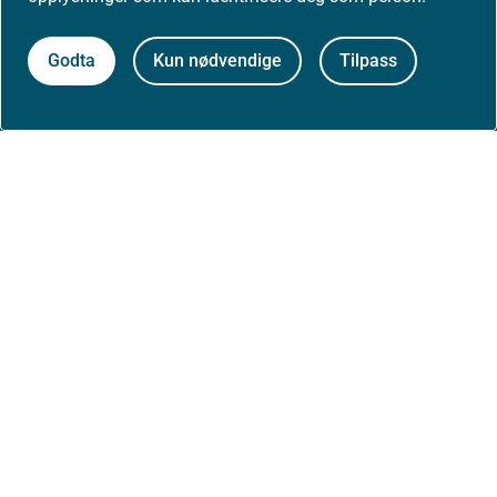
Nyheter
Godta
Kun nødvendige
Tilpass
Arrangementer
Høringer
Presse
Om nettstedet
Personvernerklæring
Tilgjengelighetserklæring (uustatus.no)