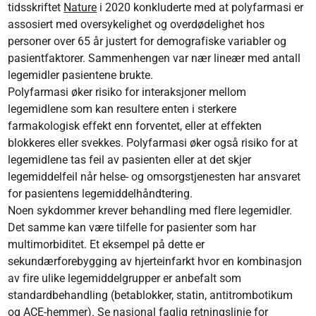
tidsskriftet
Nature
i 2020 konkluderte med at polyfarmasi er
assosiert med oversykelighet og overdødelighet hos
personer over 65 år justert for demografiske variabler og
pasientfaktorer. Sammenhengen var nær lineær med antall
legemidler pasientene brukte.
Polyfarmasi øker risiko for interaksjoner mellom
legemidlene som kan resultere enten i sterkere
farmakologisk effekt enn forventet, eller at effekten
blokkeres eller svekkes. Polyfarmasi øker også risiko for at
legemidlene tas feil av pasienten eller at det skjer
legemiddelfeil når helse- og omsorgstjenesten har ansvaret
for pasientens legemiddelhåndtering.
Noen sykdommer krever behandling med flere legemidler.
Det samme kan være tilfelle for pasienter som har
multimorbiditet. Et eksempel på dette er
sekundærforebygging av hjerteinfarkt hvor en kombinasjon
av fire ulike legemiddelgrupper er anbefalt som
standardbehandling (betablokker, statin, antitrombotikum
og ACE-hemmer). Se
nasjonal faglig retningslinje for