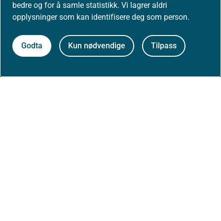
bedre og for å samle statistikk. Vi lagrer aldri
opplysninger som kan identifisere deg som person.
Arrangementer
Godta
Kun nødvendige
Tilpass
Høringer
Presse
Om nettstedet
Personvernerklæring
Tilgjengelighetserklæring (uustatus.no)