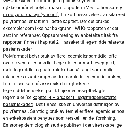
WHO beskriver utfordringer og tiltak knyttet til
nøkkelområdet polyfarmasi i rapporten
«Medication safety
in polypharmacy» (who.int)
. En kort beskrivelse av risiko ved
polyfarmasi er tatt inn i dette kapitlet. Der det brukes
eksempler som ikke har bakgrunn i WHO-rapporten er det
satt inn referanser. Oppsummering av anbefalte tiltak fra
rapporten finnes i
kapittel 2 – årsaker til legemiddelrelaterte
pasientskader
.
Polyfarmasi betyr bruk av flere legemidler samtidig, ofte
overdrevent eller unødig. Legemidler unntatt reseptplikt,
naturlegemidler og naturmidler bør så langt som mulig
inkluderes i vurderinger av den samlede legemiddelbruken,
fordi disse kan påvirke risiko for uønskede
legemiddelhendelser på lik linje med reseptbelagte
legemidler (se
kapittel 4 – årsaker til legemiddelrelaterte
pasientskader
). Det finnes ikke en universell definisjon av
polyfarmasi. Samtidig bruk av fem eller flere legemidler hos
en enkeltpasient benyttes som terskel i en del forskning.
En stor epidemiologisk studie publisert i det vitenskapelige