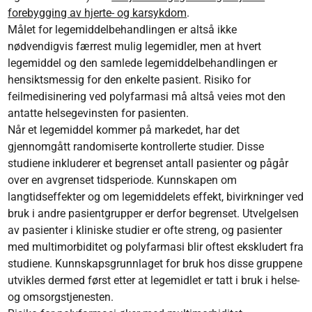
forebygging av hjerte- og karsykdom
.
Målet for legemiddelbehandlingen er altså ikke
nødvendigvis færrest mulig legemidler, men at hvert
legemiddel og den samlede legemiddelbehandlingen er
hensiktsmessig for den enkelte pasient. Risiko for
feilmedisinering ved polyfarmasi må altså veies mot den
antatte helsegevinsten for pasienten.
Når et legemiddel kommer på markedet, har det
gjennomgått randomiserte kontrollerte studier. Disse
studiene inkluderer et begrenset antall pasienter og pågår
over en avgrenset tidsperiode. Kunnskapen om
langtidseffekter og om legemiddelets effekt, bivirkninger ved
bruk i andre pasientgrupper er derfor begrenset. Utvelgelsen
av pasienter i kliniske studier er ofte streng, og pasienter
med multimorbiditet og polyfarmasi blir oftest ekskludert fra
studiene. Kunnskapsgrunnlaget for bruk hos disse gruppene
utvikles dermed først etter at legemidlet er tatt i bruk i helse-
og omsorgstjenesten.