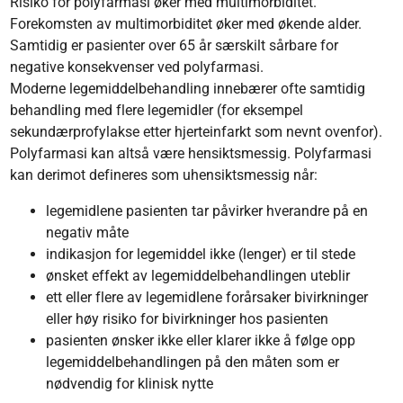
Risiko for polyfarmasi øker med multimorbiditet.
Forekomsten av multimorbiditet øker med økende alder.
Samtidig er pasienter over 65 år særskilt sårbare for
negative konsekvenser ved polyfarmasi.
Moderne legemiddelbehandling innebærer ofte samtidig
behandling med flere legemidler (for eksempel
sekundærprofylakse etter hjerteinfarkt som nevnt ovenfor).
Polyfarmasi kan altså være hensiktsmessig. Polyfarmasi
kan derimot defineres som uhensiktsmessig når:
legemidlene pasienten tar påvirker hverandre på en
negativ måte
indikasjon for legemiddel ikke (lenger) er til stede
ønsket effekt av legemiddelbehandlingen uteblir
ett eller flere av legemidlene forårsaker bivirkninger
eller høy risiko for bivirkninger hos pasienten
pasienten ønsker ikke eller klarer ikke å følge opp
legemiddelbehandlingen på den måten som er
nødvendig for klinisk nytte