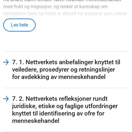
med flukt og migrasjon, og tenker at kunnskap om
tematikken først og fremt er aktuelt for personer som jobber
med asylsøkere, flyktninger og arbeidsmigranter. Andre
Les hele
forbinder menneskehandel først og fremst med kvinner
utnyttet i prostitusjon. Disse gruppene er risikoutsatt, men
det er viktig å være oppmerksom på at også andre grupper
kan utsettes for menneskehandel, herunder
utnyttelsesformer som tigging, kriminalitet og
7. 1. Nettverkets anbefalinger knyttet til
tvangsekteskap. Dette gjelder også for norske statsborgere,
veiledere, prosedyrer og retningslinjer
og de senere årene er det avdekket flere saker der både offer
for avdekking av menneskehandel
og menneskehandler er norske statsborgere. På denne
måten angår menneskehandel ansatte i både kommune- og
spesialisthelsetjenesten, uavhengig av type tjeneste, i alle
7. 2. Nettverkets refleksjoner rundt
landets kommuner og helseregioner.
juridiske, etiske og faglige utfordringer
Menneskehandelfeltet er minst like komplekst i dag som da
den forrige rapporten ble skrevet i 2021. Samtidig har det
knyttet til identifisering av ofre for
ikke vært stor, praktisk endring på fagfeltet, og både
menneskehandel
pasienter og helsepersonell kan derfor møte de samme