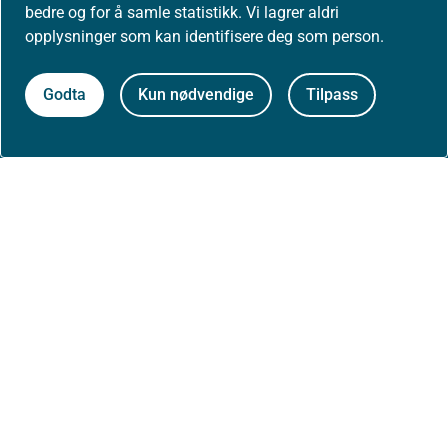
bedre og for å samle statistikk. Vi lagrer aldri
Arrangementer
opplysninger som kan identifisere deg som person.
Høringer
Godta
Kun nødvendige
Tilpass
Presse
Om nettstedet
Personvernerklæring
Tilgjengelighetserklæring (uustatus.no)