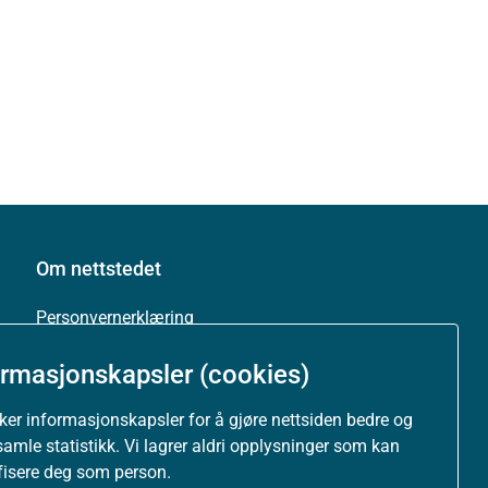
Om nettstedet
Personvernerklæring
ormasjonskapsler (cookies)
Tilgjengelighetserklæring (uustatus.no)
uker informasjonskapsler for å gjøre nettsiden bedre og
Besøksstatistikk og informasjonskapsler
samle statistikk. Vi lagrer aldri opplysninger som kan
ifisere deg som person.
Nyhetsvarsel og abonnement