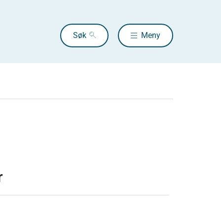
Søk
Meny
r