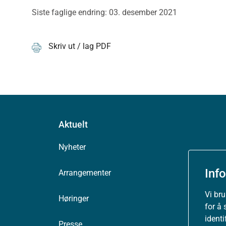
Siste faglige endring: 03. desember 2021
Skriv ut / lag PDF
Aktuelt
Nyheter
Inf
Arrangementer
Vi br
Høringer
for å 
ident
Presse