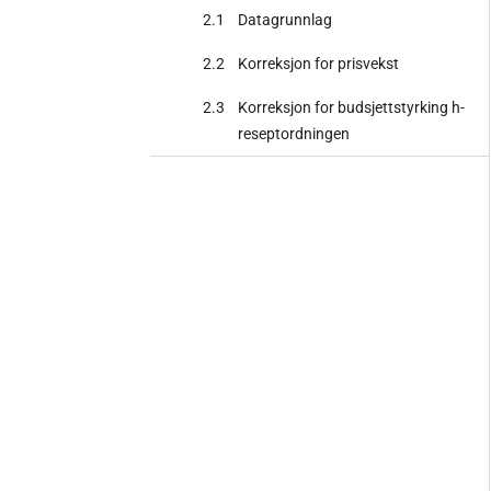
2.1
Datagrunnlag
2.2
Korreksjon for prisvekst
2.3
Korreksjon for budsjettstyrking h-
reseptordningen