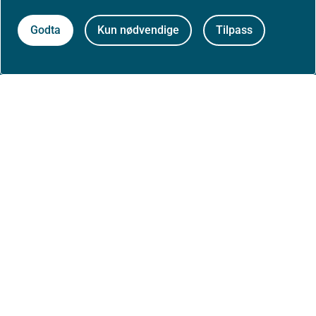
Kontakt oss
Godta
Kun nødvendige
Tilpass
Postadresse:
Helsedirektoratet
Postboks 220, Skøyen
0213 Oslo
Aktuelt
Nyheter
Arrangementer