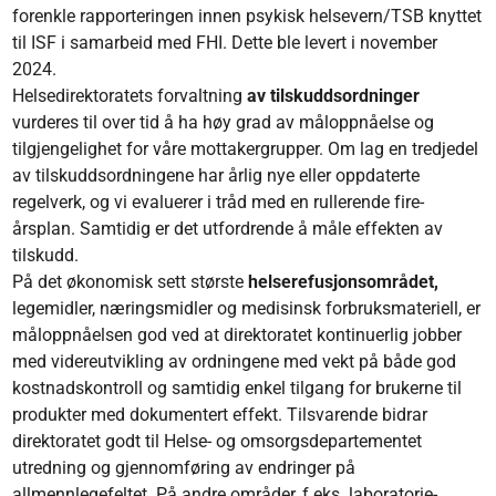
forenkle rapporteringen innen psykisk helsevern/TSB knyttet
til ISF i samarbeid med FHI. Dette ble levert i november
2024.
Helsedirektoratets forvaltning
av tilskuddsordninger
vurderes til over tid å ha høy grad av måloppnåelse og
tilgjengelighet for våre mottakergrupper. Om lag en tredjedel
av tilskuddsordningene har årlig nye eller oppdaterte
regelverk, og vi evaluerer i tråd med en rullerende fire-
årsplan. Samtidig er det utfordrende å måle effekten av
tilskudd.
På det økonomisk sett største
helserefusjonsområdet,
legemidler, næringsmidler og medisinsk forbruksmateriell, er
måloppnåelsen god ved at direktoratet kontinuerlig jobber
med videreutvikling av ordningene med vekt på både god
kostnadskontroll og samtidig enkel tilgang for brukerne til
produkter med dokumentert effekt. Tilsvarende bidrar
direktoratet godt til Helse- og omsorgsdepartementet
utredning og gjennomføring av endringer på
allmennlegefeltet. På andre områder, f.eks. laboratorie-,