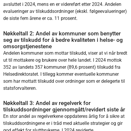
avsluttet i 2024, mens en er videreført etter 2024. Andelen
evalueringer av tilskuddsordninger (ekskl. følgeevalueringer)
de siste fem årene er ca. 11 prosent.
Nøkkeltall 2: Andel av kommuner som benytter
seg av tilskudd for å bedre kvaliteten i helse- og
omsorgstjenestene
Andelen kommuner som mottar tilskudd, viser at vi når bredt
ut til mottakere og brukere over hele landet. I 2024 mottok
352 av landets 357 kommuner (89,6 prosent) tilskudd fra
Helsedirektoratet. I tillegg kommer eventuelle kommuner
som har mottatt tilskudd over ordninger som er delegerte til
statsforvalteren.
Nøkkeltall 3: Andel av regelverk for
tilskuddsordninger gjennomgått/revidert siste år
En stor andel av regelverkene oppdateres årlig for å sikre at
tilskuddsordningene er i tråd med aktuelle strategier og gir
god effekt for sluttbrukerne. I 2024 reviderte