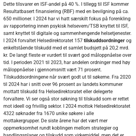
Dette tilsvarer en ISF-andel på 40 %. I tillegg til ISF kommer
Resultatbasert finansiering (RBF) med en bevilgning på ca.
650 millioner. I 2024 har vi hatt særskilt fokus på forenkling
av rapportering innen psykisk helsevern/TSB knyttet til ISF,
samt knyttet til digitale og sammenhengende helsetjenester.
I 2024 forvaltet Helsedirektoratet 157
tilskuddsordninger
og
enkeltstående tilskudd med et samlet budsjett på 20,2 mrd.
kr. De langt fleste er vurdert til svært god måloppnåelse over
tid. I perioden 2021 til 2023, har andelen ordninger med høy
måloppnåelse i gjennomsnitt vært 71 prosent.
Tilskuddsordningene når svært godt ut til søkerne. Fra 2020
til 2024 har i snitt over 96 prosent av landets kommuner
mottatt tilskudd fra Helsedirektoratet eller delegerte
forvaltere. Vi ser også stor søkning til tilskudd som er rettet
mot ideell og frivillig sektor. I 2024 mottok Helsedirektoratet
4322 søknader fra 1670 unike søkere i alle
mottakergrupper. De siste årene har det vært mer
oppmerksomhet rundt koblingen mellom strategier og
handlingsplaner og tilskudd som virkemiddel, men det er