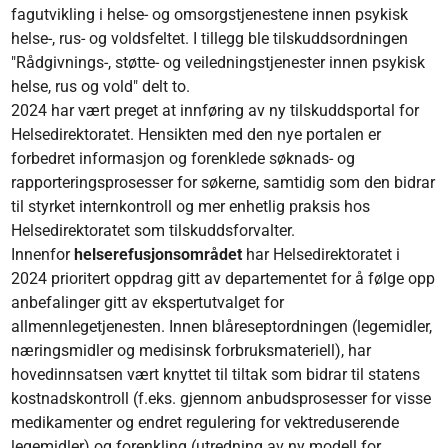
fagutvikling i helse- og omsorgstjenestene innen psykisk
helse-, rus- og voldsfeltet. I tillegg ble tilskuddsordningen
"Rådgivnings-, støtte- og veiledningstjenester innen psykisk
helse, rus og vold" delt to.
2024 har vært preget at innføring av ny tilskuddsportal for
Helsedirektoratet. Hensikten med den nye portalen er
forbedret informasjon og forenklede søknads- og
rapporteringsprosesser for søkerne, samtidig som den bidrar
til styrket internkontroll og mer enhetlig praksis hos
Helsedirektoratet som tilskuddsforvalter.
Innenfor
helserefusjonsområdet
har Helsedirektoratet i
2024 prioritert oppdrag gitt av departementet for å følge opp
anbefalinger gitt av ekspertutvalget for
allmennlegetjenesten. Innen blåreseptordningen (legemidler,
næringsmidler og medisinsk forbruksmateriell), har
hovedinnsatsen vært knyttet til tiltak som bidrar til statens
kostnadskontroll (f.eks. gjennom anbudsprosesser for visse
medikamenter og endret regulering for vektreduserende
legemidler) og forenkling (utredning av ny modell for