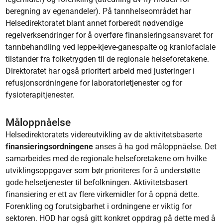
beregning av egenandeler). På tannhelseområdet har
Helsedirektoratet blant annet forberedt nødvendige
regelverksendringer for å overføre finansieringsansvaret for
tannbehandling ved leppe-kjeve-ganespalte og kraniofaciale
tilstander fra folketrygden til de regionale helseforetakene.
Direktoratet har også prioritert arbeid med justeringer i
refusjonsordningene for laboratorietjenester og for
fysioterapitjenester.
Måloppnåelse
Helsedirektoratets videreutvikling av de aktivitetsbaserte
finansieringsordningene
anses å ha god måloppnåelse. Det
samarbeides med de regionale helseforetakene om hvilke
utviklingsoppgaver som bør prioriteres for å understøtte
gode helsetjenester til befolkningen. Aktivitetsbasert
finansiering er ett av flere virkemidler for å oppnå dette.
Forenkling og forutsigbarhet i ordningene er viktig for
sektoren. HOD har også gitt konkret oppdrag på dette med å