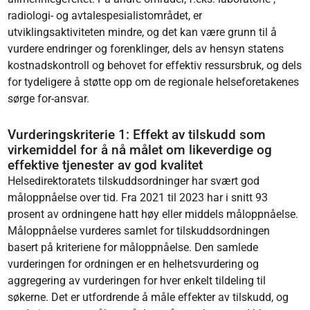
radiologi- og avtalespesialistområdet, er
utviklingsaktiviteten mindre, og det kan være grunn til å
vurdere endringer og forenklinger, dels av hensyn statens
kostnadskontroll og behovet for effektiv ressursbruk, og dels
for tydeligere å støtte opp om de regionale helseforetakenes
sørge for-ansvar.
Vurderingskriterie 1: Effekt av tilskudd som
virkemiddel for å nå målet om likeverdige og
effektive tjenester av god kvalitet
Helsedirektoratets tilskuddsordninger har svært god
måloppnåelse over tid. Fra 2021 til 2023 har i snitt 93
prosent av ordningene hatt høy eller middels måloppnåelse.
Måloppnåelse vurderes samlet for tilskuddsordningen
basert på kriteriene for måloppnåelse. Den samlede
vurderingen for ordningen er en helhetsvurdering og
aggregering av vurderingen for hver enkelt tildeling til
søkerne. Det er utfordrende å måle effekter av tilskudd, og