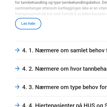
for tannbehandling og type tannbehandlingsbehov. Det
sammenhenger ettersom kartleggingen ikke er en vite
fremgangsmetode har som formål å avdekke kausale e
analysene kan derfor være kausale og/eller spuriøse s
Les hele
mellom. Avslutningsvis er det gjort en sammenligning 
universitetssykehus og St.Olavs Hospital.
4. 1. Nærmere om samlet behov 
4. 2. Nærmere om hvor tannbeha
4. 3. Nærmere om type behov for
4. 4. Hjertepasienter på HUS og 