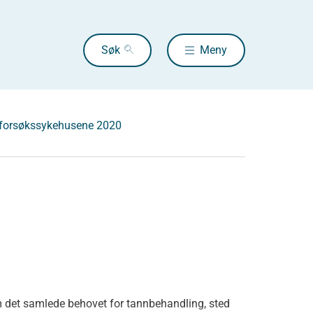
Søk
Meny
på forsøkssykehusene 2020
om det samlede behovet for tannbehandling, sted