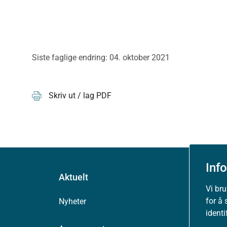
Siste faglige endring: 04. oktober 2021
Skriv ut / lag PDF
Inf
Aktuelt
Vi br
for å 
Nyheter
ident