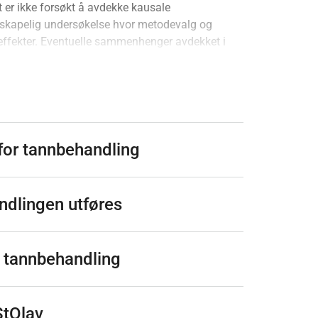
 er ikke forsøkt å avdekke kausale
nskapelig undersøkelse hvor metodevalg og
ffekter. Eventuelle sammenhenger avdekket i
ammenhenger, men dette kan vi ikke skille
av hjertepasienter på Haukeland
for tannbehandling
ndlingen utføres
 tannbehandling
StOlav