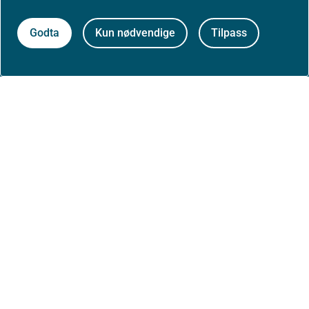
Nyheter
Godta
Kun nødvendige
Tilpass
Arrangementer
Høringer
Presse
Om nettstedet
Personvernerklæring