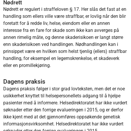
Nødrett
Nødrett er regulert i straffeloven § 17. Her slås det fast at en
handling som ellers ville være straffbar, er lovlig når den blir
foretatt for å redde liv, helse, eiendom eller en annen
interesse fra en fare for skade som ikke kan avverges på
annen rimelig måte, og denne skaderisikoen er langt større
enn skaderisikoen ved handlingen. Nødhandlingen kan i
prinsippet være en hvilken som helst tjenlig (ellers) straffbar
handling, for eksempel en legemskrenkelse, et skadeverk
eller en promillekjøring.
Dagens praksis
Dagens praksis følger i stor grad lovteksten, men det er noe
usikkerhet knyttet til helsepersonellets adgang til å hjelpe
pasienter med å informere. Helsedirektoratet har ikke vurdert
søknader etter den forrige evalueringen i 2015, og er derfor
ikke kjent med at det gjennomføres oppsøkende genetisk
informasjonsvirksomhet. Helsedirektoratet har ikke vurdert
søknader etter den forrige evalueringen i 2015.