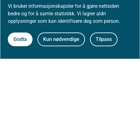
Vi bruker informasjonskapsler for å gjøre nettsiden
bedre og for å samle statistikk. Vi lagrer aldri
Om Helsedirektoratet
opplysninger som kan identifisere deg som person.
Godta
Kun nødvendige
Tilpass
Om oss
Jobbe hos oss
Kontakt oss
Postadresse:
Helsedirektoratet