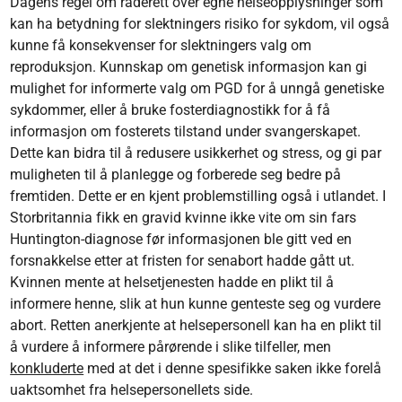
Dagens regel om råderett over egne helseopplysninger som
kan ha betydning for slektningers risiko for sykdom, vil også
kunne få konsekvenser for slektningers valg om
reproduksjon. Kunnskap om genetisk informasjon kan gi
mulighet for informerte valg om PGD for å unngå genetiske
sykdommer, eller å bruke fosterdiagnostikk for å få
informasjon om fosterets tilstand under svangerskapet.
Dette kan bidra til å redusere usikkerhet og stress, og gi par
muligheten til å planlegge og forberede seg bedre på
fremtiden. Dette er en kjent problemstilling også i utlandet. I
Storbritannia fikk en gravid kvinne ikke vite om sin fars
Huntington-diagnose før informasjonen ble gitt ved en
forsnakkelse etter at fristen for senabort hadde gått ut.
Kvinnen mente at helsetjenesten hadde en plikt til å
informere henne, slik at hun kunne genteste seg og vurdere
abort. Retten anerkjente at helsepersonell kan ha en plikt til
å vurdere å informere pårørende i slike tilfeller, men
konkluderte
med at det i denne spesifikke saken ikke forelå
uaktsomhet fra helsepersonellets side.