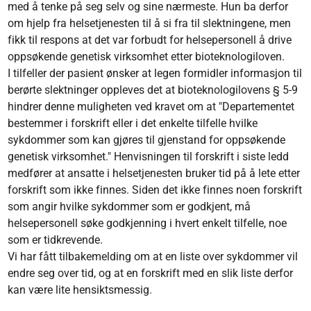
med å tenke på seg selv og sine nærmeste. Hun ba derfor
om hjelp fra helsetjenesten til å si fra til slektningene, men
fikk til respons at det var forbudt for helsepersonell å drive
oppsøkende genetisk virksomhet etter bioteknologiloven.
I tilfeller der pasient ønsker at legen formidler informasjon til
berørte slektninger oppleves det at bioteknologilovens § 5-9
hindrer denne muligheten ved kravet om at "Departementet
bestemmer i forskrift eller i det enkelte tilfelle hvilke
sykdommer som kan gjøres til gjenstand for oppsøkende
genetisk virksomhet." Henvisningen til forskrift i siste ledd
medfører at ansatte i helsetjenesten bruker tid på å lete etter
forskrift som ikke finnes. Siden det ikke finnes noen forskrift
som angir hvilke sykdommer som er godkjent, må
helsepersonell søke godkjenning i hvert enkelt tilfelle, noe
som er tidkrevende.
Vi har fått tilbakemelding om at en liste over sykdommer vil
endre seg over tid, og at en forskrift med en slik liste derfor
kan være lite hensiktsmessig.