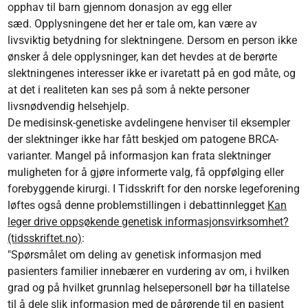
opphav til barn gjennom donasjon av egg eller
sæd. Opplysningene det her er tale om, kan være av
livsviktig betydning for slektningene. Dersom en person ikke
ønsker å dele opplysninger, kan det hevdes at de berørte
slektningenes interesser ikke er ivaretatt på en god måte, og
at det i realiteten kan ses på som å nekte personer
livsnødvendig helsehjelp.
De medisinsk-genetiske avdelingene henviser til eksempler
der slektninger ikke har fått beskjed om patogene BRCA-
varianter. Mangel på informasjon kan frata slektninger
muligheten for å gjøre informerte valg, få oppfølging eller
forebyggende kirurgi. I Tidsskrift for den norske legeforening
løftes også denne problemstillingen i debattinnlegget
Kan
leger drive oppsøkende genetisk informasjonsvirksomhet?
(tidsskriftet.no)
:
"Spørsmålet om deling av genetisk informasjon med
pasienters familier innebærer en vurdering av om, i hvilken
grad og på hvilket grunnlag helsepersonell bør ha tillatelse
til å dele slik informasjon med de pårørende til en pasient