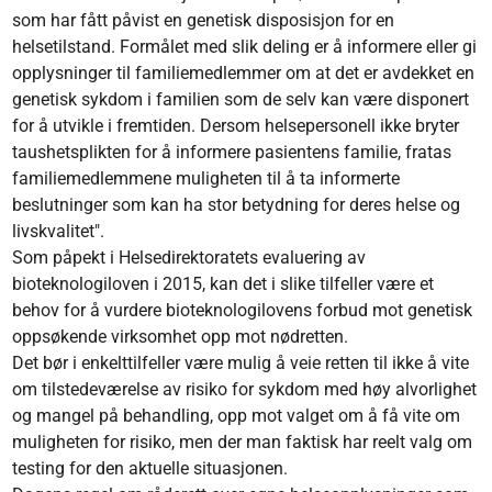
som har fått påvist en genetisk disposisjon for en
helsetilstand. Formålet med slik deling er å informere eller gi
opplysninger til familiemedlemmer om at det er avdekket en
genetisk sykdom i familien som de selv kan være disponert
for å utvikle i fremtiden. Dersom helsepersonell ikke bryter
taushetsplikten for å informere pasientens familie, fratas
familiemedlemmene muligheten til å ta informerte
beslutninger som kan ha stor betydning for deres helse og
livskvalitet".
Som påpekt i Helsedirektoratets evaluering av
bioteknologiloven i 2015, kan det i slike tilfeller være et
behov for å vurdere bioteknologilovens forbud mot genetisk
oppsøkende virksomhet opp mot nødretten.
Det bør i enkelttilfeller være mulig å veie retten til ikke å vite
om tilstedeværelse av risiko for sykdom med høy alvorlighet
og mangel på behandling, opp mot valget om å få vite om
muligheten for risiko, men der man faktisk har reelt valg om
testing for den aktuelle situasjonen.