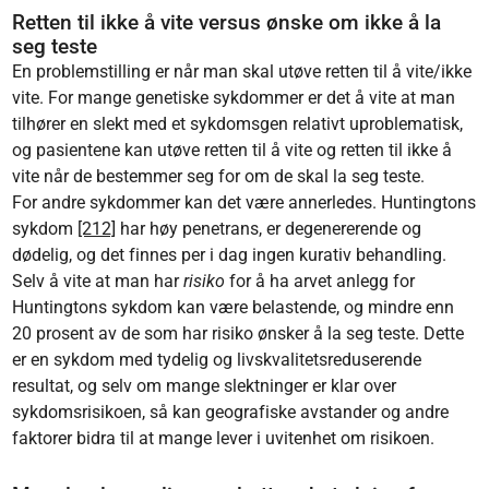
Retten til ikke å vite versus ønske om ikke å la
seg teste
En problemstilling er når man skal utøve retten til å vite/ikke
vite. For mange genetiske sykdommer er det å vite at man
tilhører en slekt med et sykdomsgen relativt uproblematisk,
og pasientene kan utøve retten til å vite og retten til ikke å
vite når de bestemmer seg for om de skal la seg teste.
For andre sykdommer kan det være annerledes. Huntingtons
sykdom
[212]
har høy penetrans, er degenererende og
dødelig, og det finnes per i dag ingen kurativ behandling.
Selv å vite at man har
risiko
for å ha arvet anlegg for
Huntingtons sykdom kan være belastende, og mindre enn
20 prosent av de som har risiko ønsker å la seg teste. Dette
er en sykdom med tydelig og livskvalitetsreduserende
resultat, og selv om mange slektninger er klar over
sykdomsrisikoen, så kan geografiske avstander og andre
faktorer bidra til at mange lever i uvitenhet om risikoen.