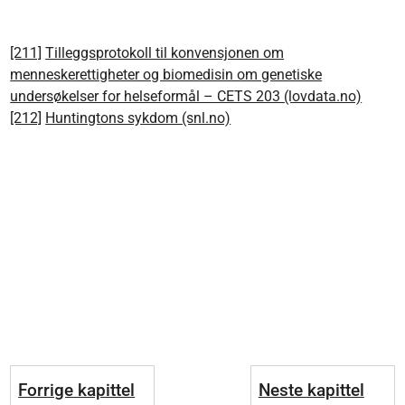
[211]
Tilleggsprotokoll til konvensjonen om
menneskerettigheter og biomedisin om genetiske
undersøkelser for helseformål – CETS 203 (lovdata.no)
[212]
Huntingtons sykdom (snl.no)
Forrige kapittel
Neste kapittel