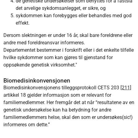
de genetiske undersøkelser som benyttes for å fastslå
det arvelige sykdomsanlegget, er sikre, og
sykdommen kan forebygges eller behandles med god
effekt.
Dersom slektningen er under 16 år, skal bare foreldrene eller
andre med foreldreansvar informeres.
Departementet bestemmer i forskrift eller i det enkelte tilfelle
hvilke sykdommer som kan gjøres til gjenstand for
oppsøkende genetisk virksomhet."
Biomedisinkonvensjonen
Biomedisinkonvensjonens tilleggsprotokoll CETS 203
[211]
artikkel 18 gjelder informasjon som er relevant for
familiemedlemmer. Her fremgår det at når “resultatene av en
genetisk undersøkelse kan ha betydning for andre
familiemedlemmers helse, skal den som er undersøkes(sic!)
informeres om dette.”