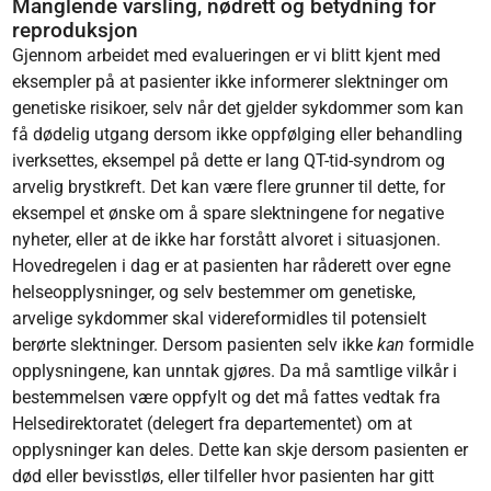
Manglende varsling, nødrett og betydning for
reproduksjon
Gjennom arbeidet med evalueringen er vi blitt kjent med
eksempler på at pasienter ikke informerer slektninger om
genetiske risikoer, selv når det gjelder sykdommer som kan
få dødelig utgang dersom ikke oppfølging eller behandling
iverksettes, eksempel på dette er lang QT-tid-syndrom og
arvelig brystkreft. Det kan være flere grunner til dette, for
eksempel et ønske om å spare slektningene for negative
nyheter, eller at de ikke har forstått alvoret i situasjonen.
Hovedregelen i dag er at pasienten har råderett over egne
helseopplysninger, og selv bestemmer om genetiske,
arvelige sykdommer skal videreformidles til potensielt
berørte slektninger. Dersom pasienten selv ikke
kan
formidle
opplysningene, kan unntak gjøres. Da må samtlige vilkår i
bestemmelsen være oppfylt og det må fattes vedtak fra
Helsedirektoratet (delegert fra departementet) om at
opplysninger kan deles. Dette kan skje dersom pasienten er
død eller bevisstløs, eller tilfeller hvor pasienten har gitt