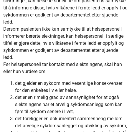
slektninger, kan helsepersonell be om pasientens samtykke
til å informere disse, hvis vilkårene i femte ledd er oppfylt og
sykdommen er godkjent av departementet etter sjuende
ledd.
Dersom pasienten ikke kan samtykke til at helsepersonell
informerer berørte slektninger, kan helsepersonell i særlige
tilfeller gjøre dette, hvis vilkårene i femte ledd er oppfylt og
sykdommen er godkjent av departementet etter sjuende
ledd.
Før helsepersonell tar kontakt med slektningene, skal han
eller hun vurdere om:
det gjelder en sykdom med vesentlige konsekvenser
for den enkeltes liv eller helse,
det er en rimelig grad av sannsynlighet for at også
slektningene har et arvelig sykdomsanlegg som kan
føre til sykdom senere i livet,
det foreligger en dokumentert sammenheng mellom
det arvelige sykdomsanlegget og utvikling av sykdom,