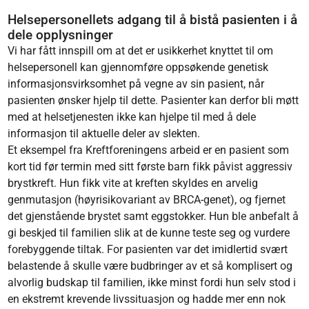
Helsepersonellets adgang til å bistå pasienten i å
dele opplysninger
Vi har fått innspill om at det er usikkerhet knyttet til om
helsepersonell kan gjennomføre oppsøkende genetisk
informasjonsvirksomhet på vegne av sin pasient, når
pasienten ønsker hjelp til dette. Pasienter kan derfor bli møtt
med at helsetjenesten ikke kan hjelpe til med å dele
informasjon til aktuelle deler av slekten.
Et eksempel fra Kreftforeningens arbeid er en pasient som
kort tid før termin med sitt første barn fikk påvist aggressiv
brystkreft. Hun fikk vite at kreften skyldes en arvelig
genmutasjon (høyrisikovariant av BRCA-genet), og fjernet
det gjenstående brystet samt eggstokker. Hun ble anbefalt å
gi beskjed til familien slik at de kunne teste seg og vurdere
forebyggende tiltak. For pasienten var det imidlertid svært
belastende å skulle være budbringer av et så komplisert og
alvorlig budskap til familien, ikke minst fordi hun selv stod i
en ekstremt krevende livssituasjon og hadde mer enn nok