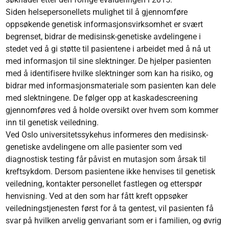
Siden helsepersonellets mulighet til å gjennomføre
oppsøkende genetisk informasjonsvirksomhet er svært
begrenset, bidrar de medisinsk-genetiske avdelingene i
stedet ved å gi støtte til pasientene i arbeidet med å nå ut
med informasjon til sine slektninger. De hjelper pasienten
med å identifisere hvilke slektninger som kan ha risiko, og
bidrar med informasjonsmateriale som pasienten kan dele
med slektningene. De følger opp at kaskadescreening
gjennomføres ved å holde oversikt over hvem som kommer
inn til genetisk veiledning.
Ved Oslo universitetssykehus informeres den medisinsk-
genetiske avdelingene om alle pasienter som ved
diagnostisk testing får påvist en mutasjon som årsak til
kreftsykdom. Dersom pasientene ikke henvises til genetisk
veiledning, kontakter personellet fastlegen og etterspør
henvisning. Ved at den som har fått kreft oppsøker
veiledningstjenesten først for å ta gentest, vil pasienten få
svar på hvilken arvelig genvariant som er i familien, og øvrig