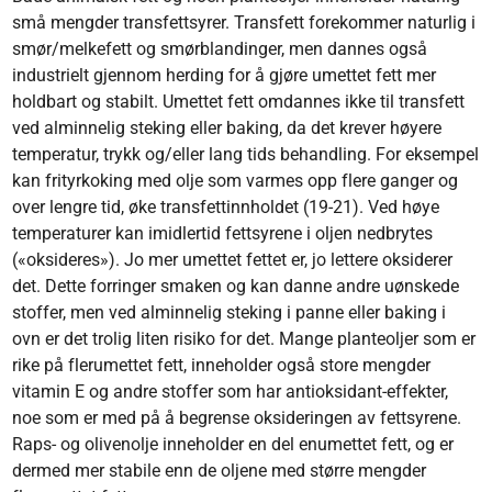
små mengder transfettsyrer. Transfett forekommer naturlig i
smør/melkefett og smørblandinger, men dannes også
industrielt gjennom herding for å gjøre umettet fett mer
holdbart og stabilt. Umettet fett omdannes ikke til transfett
ved alminnelig steking eller baking, da det krever høyere
temperatur, trykk og/eller lang tids behandling. For eksempel
kan frityrkoking med olje som varmes opp flere ganger og
over lengre tid, øke transfettinnholdet (19-21). Ved høye
temperaturer kan imidlertid fettsyrene i oljen nedbrytes
(«oksideres»). Jo mer umettet fettet er, jo lettere oksiderer
det. Dette forringer smaken og kan danne andre uønskede
stoffer, men ved alminnelig steking i panne eller baking i
ovn er det trolig liten risiko for det. Mange planteoljer som er
rike på flerumettet fett, inneholder også store mengder
vitamin E og andre stoffer som har antioksidant-effekter,
noe som er med på å begrense oksideringen av fettsyrene.
Raps- og olivenolje inneholder en del enumettet fett, og er
dermed mer stabile enn de oljene med større mengder