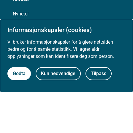
Nyheter
Informasjonskapsler (cookies)
Arrangementer
Vi bruker informasjonskapsler for å gjøre nettsiden
Høringer
bedre og for å samle statistikk. Vi lagrer aldri
opplysninger som kan identifisere deg som person.
Presse
Godta
Kun nødvendige
Tilpass
Om nettstedet
Personvernerklæring
Tilgjengelighetserklæring (uustatus.no)