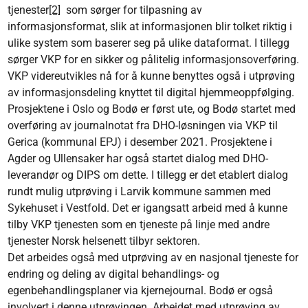
tjenester
[2]
som sørger for tilpasning av
informasjonsformat, slik at informasjonen blir tolket riktig i
ulike system som baserer seg på ulike dataformat. I tillegg
sørger VKP for en sikker og pålitelig informasjonsoverføring.
VKP videreutvikles nå for å kunne benyttes også i utprøving
av informasjonsdeling knyttet til digital hjemmeoppfølging.
Prosjektene i Oslo og Bodø er først ute, og Bodø startet med
overføring av journalnotat fra DHO-løsningen via VKP til
Gerica (kommunal EPJ) i desember 2021. Prosjektene i
Agder og Ullensaker har også startet dialog med DHO-
leverandør og DIPS om dette. I tillegg er det etablert dialog
rundt mulig utprøving i Larvik kommune sammen med
Sykehuset i Vestfold. Det er igangsatt arbeid med å kunne
tilby VKP tjenesten som en tjeneste på linje med andre
tjenester Norsk helsenett tilbyr sektoren.
Det arbeides også med utprøving av en nasjonal tjeneste for
endring og deling av digital behandlings- og
egenbehandlingsplaner via kjernejournal. Bodø er også
involvert i denne utprøvingen. Arbeidet med utprøving av