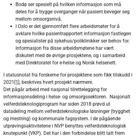
Bodø ser spesielt på hvilken informasjon som må
deles for å trygge overganger når pasient beveger seg
mellom omsorgsnivå.
I Oslo er det gjennomført flere arbeidsmøter for å
avklare hvilke pasientrapportert informasjon fastlegen
og spesialister på sykehus/poliklinikker ser behov for.
Informasjon fra disse arbeidsmøtene har vært
diskutert med de øvrige prosjektene, og i samarbeid
med Direktoratet for e-helse og Norsk helsenett.
I statusnotat fra forskerne for prosjektene som fikk tilskudd i
2021
[1]
, beskrives hvert prosjekt nærmere.
Det pågår arbeid med nasjonal tilrettelegging for
informasjonsdeling i helse- og omsorgssektoren. Nasjonalt
velferdsteknologiprogram har siden 2018 prøvd ut
datadeling mellom velferdsteknologiske løsninger (trygghet
og mestring) og kommunale fagsystem. I de pågående
utprøvingsaktivitetene i NVP benyttes velferdsteknologisk
knutepunkt (VKP). Det har i den forbindelse blitt tatt frem