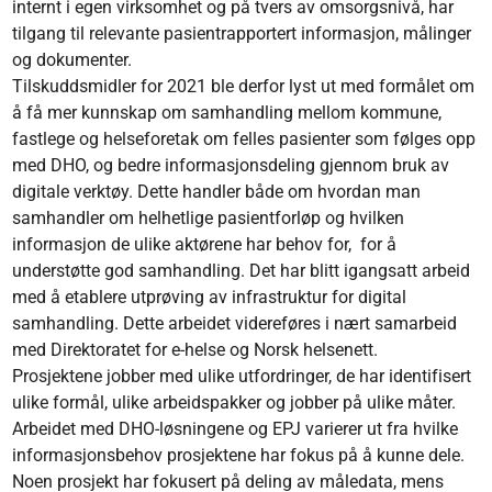
internt i egen virksomhet og på tvers av omsorgsnivå, har
tilgang til relevante pasientrapportert informasjon, målinger
og dokumenter.
Tilskuddsmidler for 2021 ble derfor lyst ut med formålet om
å få mer kunnskap om samhandling mellom kommune,
fastlege og helseforetak om felles pasienter som følges opp
med DHO, og bedre informasjonsdeling gjennom bruk av
digitale verktøy. Dette handler både om hvordan man
samhandler om helhetlige pasientforløp og hvilken
informasjon de ulike aktørene har behov for, for å
understøtte god samhandling. Det har blitt igangsatt arbeid
med å etablere utprøving av infrastruktur for digital
samhandling. Dette arbeidet videreføres i nært samarbeid
med Direktoratet for e-helse og Norsk helsenett.
Prosjektene jobber med ulike utfordringer, de har identifisert
ulike formål, ulike arbeidspakker og jobber på ulike måter.
Arbeidet med DHO-løsningene og EPJ varierer ut fra hvilke
informasjonsbehov prosjektene har fokus på å kunne dele.
Noen prosjekt har fokusert på deling av måledata, mens