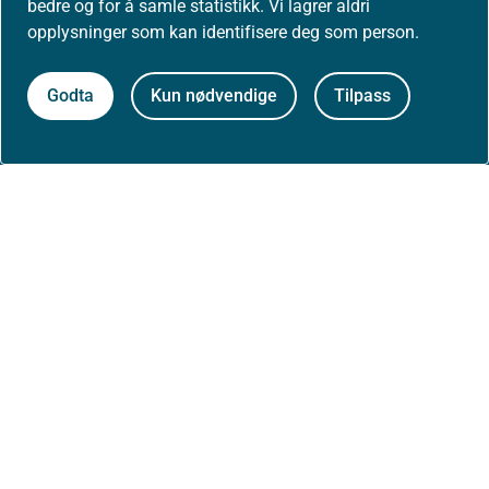
bedre og for å samle statistikk. Vi lagrer aldri
opplysninger som kan identifisere deg som person.
Aktuelt
Godta
Kun nødvendige
Tilpass
Nyheter
Arrangementer
Høringer
Presse