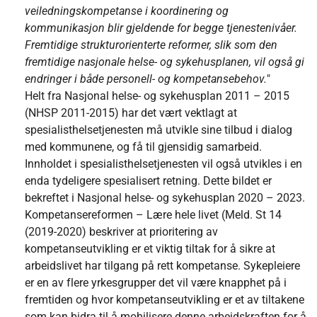
veiledningskompetanse i koordinering og
kommunikasjon blir gjeldende for begge tjenestenivåer.
Fremtidige strukturorienterte reformer, slik som den
fremtidige nasjonale helse- og sykehusplanen, vil også gi
endringer i både personell- og kompetansebehov.
"
Helt fra Nasjonal helse- og sykehusplan 2011 – 2015
(NHSP 2011-2015) har det vært vektlagt at
spesialisthelsetjenesten må utvikle sine tilbud i dialog
med kommunene, og få til gjensidig samarbeid.
Innholdet i spesialisthelsetjenesten vil også utvikles i en
enda tydeligere spesialisert retning. Dette bildet er
bekreftet i Nasjonal helse- og sykehusplan 2020 – 2023.
Kompetansereformen – Lære hele livet (Meld. St 14
(2019-2020) beskriver at prioritering av
kompetanseutvikling er et viktig tiltak for å sikre at
arbeidslivet har tilgang på rett kompetanse. Sykepleiere
er en av flere yrkesgrupper det vil være knapphet på i
fremtiden og hvor kompetanseutvikling er et av tiltakene
som kan bidra til å mobilisere denne arbeidskraften for å