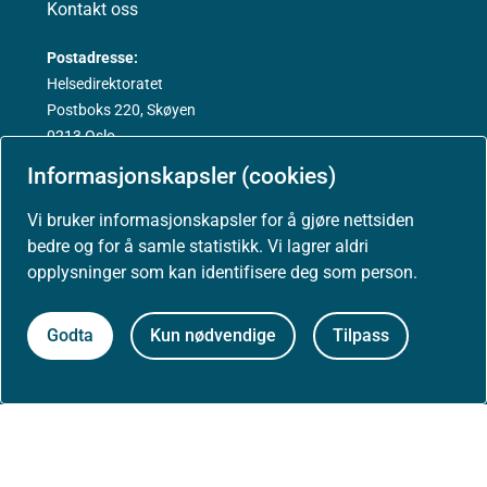
Kontakt oss
Postadresse:
Helsedirektoratet
Postboks 220, Skøyen
0213 Oslo
Informasjonskapsler (cookies)
Vi bruker informasjonskapsler for å gjøre nettsiden
bedre og for å samle statistikk. Vi lagrer aldri
Aktuelt
opplysninger som kan identifisere deg som person.
Godta
Kun nødvendige
Tilpass
Nyheter
Arrangementer