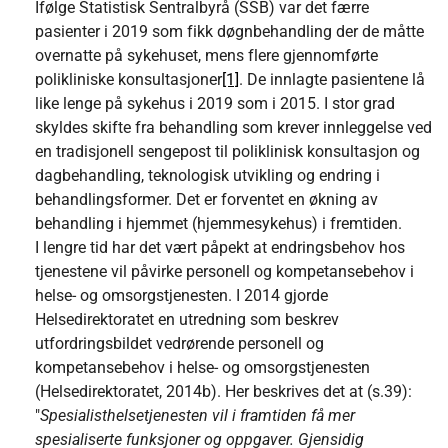
Ifølge Statistisk Sentralbyrå (SSB) var det færre
pasienter i 2019 som fikk døgnbehandling der de måtte
overnatte på sykehuset, mens flere gjennomførte
polikliniske konsultasjoner
[1]
. De innlagte pasientene lå
like lenge på sykehus i 2019 som i 2015. I stor grad
skyldes skifte fra behandling som krever innleggelse ved
en tradisjonell sengepost til poliklinisk konsultasjon og
dagbehandling, teknologisk utvikling og endring i
behandlingsformer. Det er forventet en økning av
behandling i hjemmet (hjemmesykehus) i fremtiden.
I lengre tid har det vært påpekt at endringsbehov hos
tjenestene vil påvirke personell og kompetansebehov i
helse- og omsorgstjenesten. I 2014 gjorde
Helsedirektoratet en utredning som beskrev
utfordringsbildet vedrørende personell og
kompetansebehov i helse- og omsorgstjenesten
(Helsedirektoratet, 2014b). Her beskrives det at (s.39):
"
Spesialisthelsetjenesten vil i framtiden få mer
spesialiserte funksjoner og oppgaver. Gjensidig