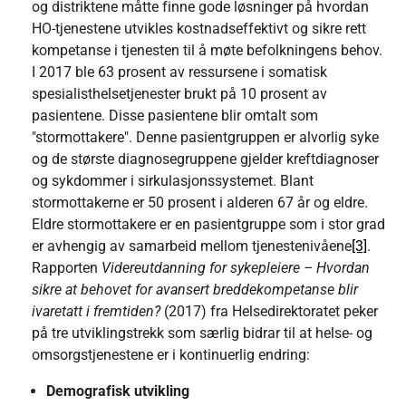
og distriktene måtte finne gode løsninger på hvordan
HO-tjenestene utvikles kostnadseffektivt og sikre rett
kompetanse i tjenesten til å møte befolkningens behov.
I 2017 ble 63 prosent av ressursene i somatisk
spesialisthelsetjenester brukt på 10 prosent av
pasientene. Disse pasientene blir omtalt som
"stormottakere". Denne pasientgruppen er alvorlig syke
og de største diagnosegruppene gjelder kreftdiagnoser
og sykdommer i sirkulasjonssystemet. Blant
stormottakerne er 50 prosent i alderen 67 år og eldre.
Eldre stormottakere er en pasientgruppe som i stor grad
er avhengig av samarbeid mellom tjenestenivåene
[3]
.
Rapporten
Videreutdanning for sykepleiere – Hvordan
sikre at behovet for avansert breddekompetanse blir
ivaretatt i fremtiden?
(2017) fra Helsedirektoratet peker
på tre utviklingstrekk som særlig bidrar til at helse- og
omsorgstjenestene er i kontinuerlig endring:
Demografisk utvikling