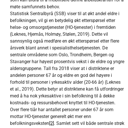
møte samfunnets behov.
Statistisk Sentralbyrå (SSB) viser til at økt andel eldre i
befolkningen, vil gi en betydelig økt etterspørsel etter
helse- og omsorgstjenester (HO-tjenester) i fremtiden
(Leknes, Hjemås, Holmøy, Stølen, 2019). Dette vil
sannsynlig også medføre en økt etterspørsel etter flere
årsverk blant annet i spesialisthelsetjenesten. De
sentrale områdene som Oslo, Trondheim, Bergen og
Stavanger har høyest prosentvis vekst i de eldre og yngre
aldersgruppene. Tall fra 2018 viser at i distriktene er
andelen personer 67 år og eldre en god del høyere i
forhold til personer i yrkesaktiv alder (20-66 år) (Leknes
et al., 2019). Dette betyr at distriktene kan få utfordringer
med å ha nok yrkesaktive i sin befolkning til å dekke
kostnads- og ressursbehovet knyttet til HO-tjenesten.
Over flere tiår har antallet personer under 67 år som
mottar HO-tjenester generelt økt mer enn
befolkningsveksten
[2]
. Samlet sett vil både sentrale strøk