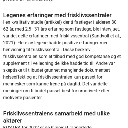
Legenes erfaringer med frisklivssentraler
I en kvalitativ studie (artikkel) der ti fastleger i alderen 30–
62 år, med 2,5–31 års erfaring som fastlege, ble intervjuet,
var det delte erfaringer med frisklivssentral (Sandvoll et al.,
2021). Flere av legene hadde positive erfaringer med
henvisning til frisklivssentral. Disse beskrev
frisklivssentralen som et tilbud med god kompetanse og et
supplement til veiledning de ikke hadde tid til. Andre var
skeptiske til tilbudet grunnet manglende dokumentert
helseeffekt og at frisklivssentralen kun passet for
mennesker som kunne trene på dagtid. Det var delte
meninger om tilbudet passet best for umotiverte eller
motiverte pasienter.
Frisklivssentralens samarbeid med ulike
aktører
KOSTRA for 2022 er de hyppigst rapporterte