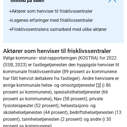
Innhold på siden
Aktører som henviser til frisklivssentraler
Legenes erfaringer med frisklivssentraler
Frisklivssentralens samarbeid med ulike aktører
Aktører som henviser til frisklivssentraler
Ifølge kommune–stat-rapporteringen (KOSTRA) for 2022
(SSB, 2023) er fastlegetjenesten den hyppigste henviser til
kommunale frisklivssentraler (89 prosent av kommunene
har fått henvist deltakere fra fastleger). Andre henvisere er
øvrige kommunale helse- og omsorgstjenester
[3]
(i 86
prosent av kommunene), spesialisthelsetjenester (66
prosent av kommunene), Nav (58 prosent), private
fysioterapeuter (52 prosent), helsestasjons- og
skolehelsetjenesten (44 prosent), bedriftshelsetjenesten (13
prosent), tannhelsetjenesten (2 prosent) og andre (i 30
prosent av kommunene).