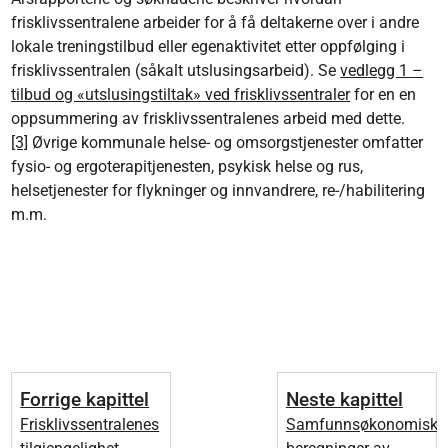
frisklivssentralene arbeider for å få deltakerne over i andre
lokale treningstilbud eller egenaktivitet etter oppfølging i
frisklivssentralen (såkalt utslusingsarbeid). Se
vedlegg 1 –
tilbud og «utslusingstiltak» ved frisklivssentraler
for en en
oppsummering av frisklivssentralenes arbeid med dette.
[3]
Øvrige kommunale helse- og omsorgstjenester omfatter
fysio- og ergoterapitjenesten, psykisk helse og rus,
helsetjenester for flykninger og innvandrere, re-/habilitering
m.m.
Forrige kapittel
Neste kapittel
Frisklivssentralenes
Samfunnsøkonomiske