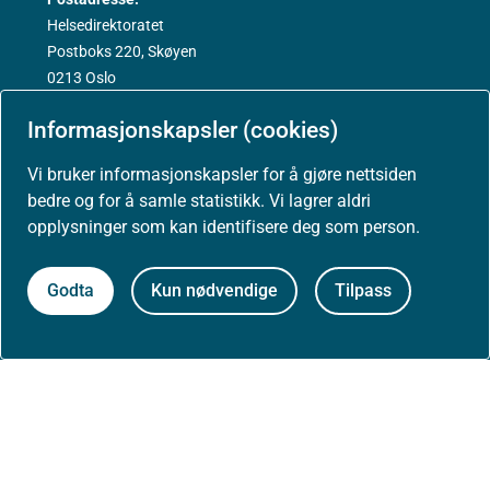
Helsedirektoratet
Postboks 220, Skøyen
0213 Oslo
Informasjonskapsler (cookies)
Vi bruker informasjonskapsler for å gjøre nettsiden
bedre og for å samle statistikk. Vi lagrer aldri
Aktuelt
opplysninger som kan identifisere deg som person.
Nyheter
Godta
Kun nødvendige
Tilpass
Arrangementer
Høringer